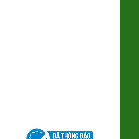
Trà Gạo lứt Đông Trùng
178.000đ/Lọ
Khế Chua (2612081)
5.500đ/100g
Cá Mòi kho nhừ
95.000đ/Hộp