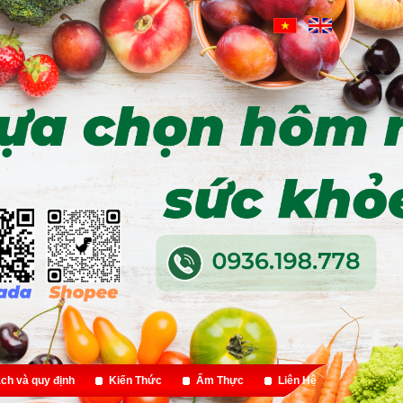
ch và quy định
Kiến Thức
Ẩm Thực
Liên Hệ