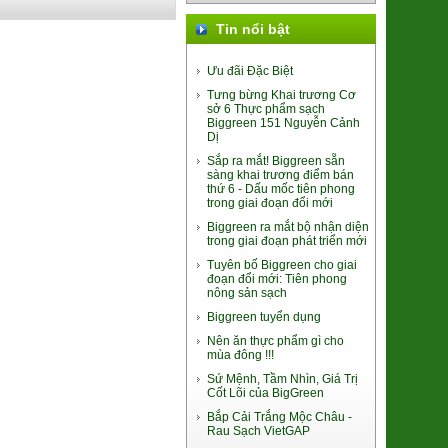
Tin nổi bật
Ưu đãi Đặc Biệt
Tưng bừng Khai trương Cơ
sở 6 Thực phẩm sạch
Đào Thiên Sơn Uno
Biggreen 151 Nguyễn Cảnh
435.000đ/Hộp
Dị
Sắp ra mắt! Biggreen sẵn
sàng khai trương điểm bán
thứ 6 - Dấu mốc tiên phong
trong giai đoạn đổi mới
Biggreen ra mắt bộ nhận diện
trong giai đoạn phát triển mới
Tuyên bố Biggreen cho giai
Bún Gạo Lứt sấy lạnh
đoạn đổi mới: Tiên phong
85.000đ/Hộp
nông sản sạch
Biggreen tuyển dụng
Nên ăn thực phẩm gì cho
mùa đông !!!
Sứ Mệnh, Tầm Nhìn, Giá Trị
Cốt Lõi của BigGreen
Bắp Cải Trắng Mộc Châu -
Rau Sạch VietGAP
Mỳ Mug Nhật Bản