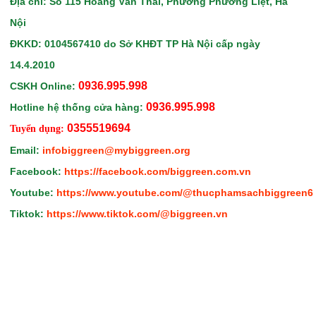
Địa chỉ: Số 115 Hoàng Văn Thái, Phường Phương Liệt, Hà
Nội
ĐKKD: 0104567410
do Sở KHĐT TP Hà Nội
cấp ngày
14.4.2010
0936.995.998
CSKH Online:
0936.995.998
Hotline hệ thống cửa hàng:
0355519694
Tuyển dụng:
Email:
infobiggreen@mybiggreen.org
Facebook:
https://facebook.com/biggreen.com.vn
Youtube:
https://www.youtube.com/@thucphamsachbiggreen6
Tiktok:
https://www.tiktok.com/@biggreen.vn