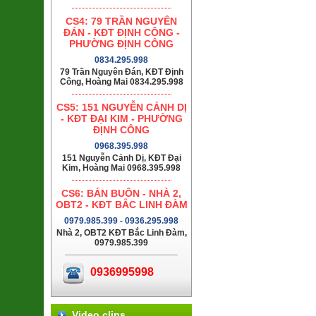
CS4: 79 TRẦN NGUYÊN
ĐÁN - KĐT ĐỊNH CÔNG -
PHƯỜNG ĐỊNH CÔNG
0834.295.998
79 Trần Nguyên Đán, KĐT Định
Công, Hoàng Mai 0834.295.998
CS5: 151 NGUYỄN CẢNH DỊ
- KĐT ĐẠI KIM - PHƯỜNG
ĐỊNH CÔNG
0968.395.998
151 Nguyễn Cảnh Dị, KĐT Đại
Kim, Hoàng Mai 0968.395.998
CS6: BÁN BUÔN - NHÀ 2,
OBT2 - KĐT BẮC LINH ĐÀM
0979.985.399 - 0936.295.998
Nhà 2, OBT2 KĐT Bắc Linh Đàm,
0979.985.399
0936995998
Video clips