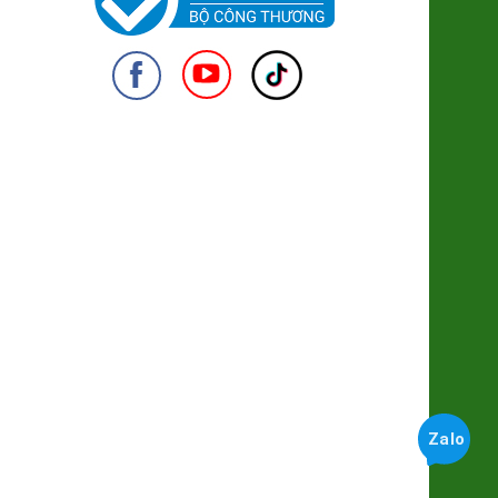
Nấm Đùi Gà Hữu cơ
38.000đ/Khay
950
Mật Hoa Dừa lên men Cider
220.000đ/Chai