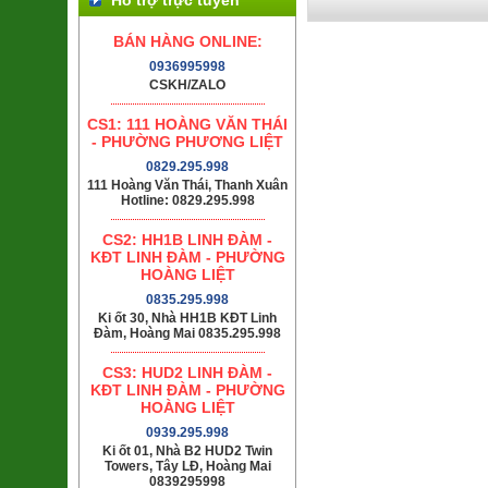
BÁN HÀNG ONLINE:
0936995998
CSKH/ZALO
CS1: 111 HOÀNG VĂN THÁI
- PHƯỜNG PHƯƠNG LIỆT
0829.295.998
111 Hoàng Văn Thái, Thanh Xuân
Hotline: 0829.295.998
CS2: HH1B LINH ĐÀM -
KĐT LINH ĐÀM - PHƯỜNG
HOÀNG LIỆT
0835.295.998
Ki ốt 30, Nhà HH1B KĐT Linh
Đàm, Hoàng Mai 0835.295.998
CS3: HUD2 LINH ĐÀM -
KĐT LINH ĐÀM - PHƯỜNG
HOÀNG LIỆT
0939.295.998
Ki ốt 01, Nhà B2 HUD2 Twin
Towers, Tây LĐ, Hoàng Mai
0839295998