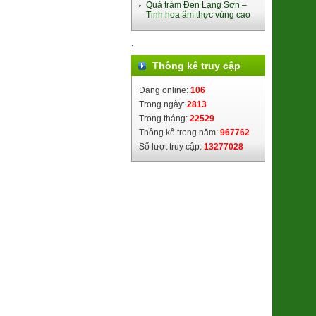
(4902105016091)
Quả trám Đen Lạng Sơn –
Tinh hoa ẩm thực vùng cao
75.000đ/Gói
.
Thông kê truy cập
Đang online:
106
Trong ngày:
2813
Trong tháng:
22529
Thông kê trong năm:
967762
Số lượt truy cập:
13277028
Gạo Cốm Sữa ST25 (Túi 5kg)
(8936088071170)
340.000đ/Túi 5kg