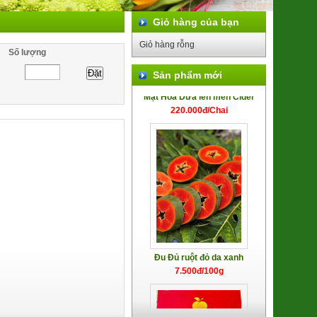
Giỏ hàng của bạn
Giỏ hàng rỗng
Số lượng
Sản phẩm mới
Mật Hoa Dừa lên men Cider
220.000đ/Chai
Đu Đủ ruột đỏ da xanh
7.500đ/100g