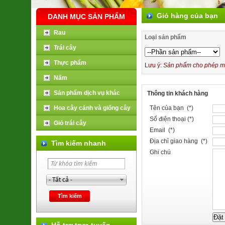
Giỏ hàng của bạn
DANH MỤC SẢN PHẨM
Rau
Loại sản phẩm
Trái cây
Thực phẩm
Lưu ý:
Sản phẩm cho phép mua
Nấm
Sản phẩm dịch vụ khác
Thông tin khách hàng
Hoa cây cảnh và giống cây
Tên của bạn (*)
Số điện thoại (*)
Giỏ trái cây
Email (*)
Địa chỉ giao hàng (*)
Tìm kiếm nhanh
Ghi chú
Hỗ trợ trực tuyến