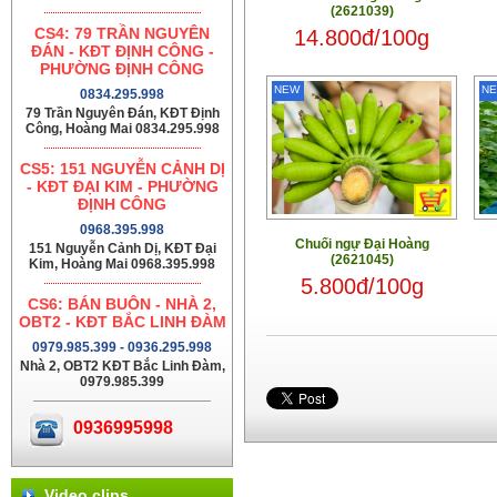
(2621039)
CS4: 79 TRẦN NGUYÊN
14.800đ/100g
ĐÁN - KĐT ĐỊNH CÔNG -
PHƯỜNG ĐỊNH CÔNG
NEW
N
0834.295.998
79 Trần Nguyên Đán, KĐT Định
Công, Hoàng Mai 0834.295.998
CS5: 151 NGUYỄN CẢNH DỊ
- KĐT ĐẠI KIM - PHƯỜNG
ĐỊNH CÔNG
0968.395.998
Chuối ngự Đại Hoàng
151 Nguyễn Cảnh Dị, KĐT Đại
(2621045)
Kim, Hoàng Mai 0968.395.998
5.800đ/100g
CS6: BÁN BUÔN - NHÀ 2,
OBT2 - KĐT BẮC LINH ĐÀM
0979.985.399 - 0936.295.998
Nhà 2, OBT2 KĐT Bắc Linh Đàm,
0979.985.399
0936995998
Video clips