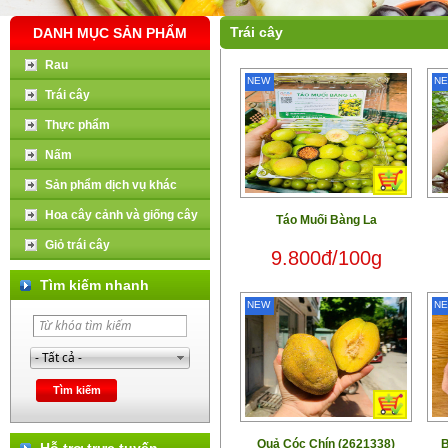
Trái cây
DANH MỤC SẢN PHẨM
Rau
NEW
N
Trái cây
Thực phẩm
Nấm
Sản phẩm dịch vụ khác
Hoa cây cảnh và giống cây
Táo Muối Bàng La
Giỏ trái cây
9.800đ/100g
Tìm kiếm nhanh
NEW
N
Quả Cóc Chín (2621338)
B
Hỗ trợ trực tuyến