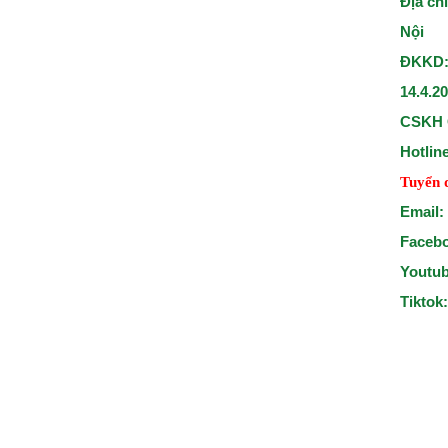
Địa ch
Nội
ĐKKD:
14.4.2
CSKH 
Hotlin
Tuyển 
Email:
Faceb
Youtu
Tiktok