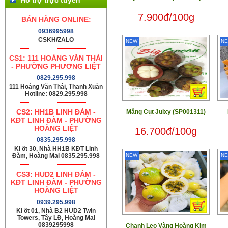
7.900đ/100g
BÁN HÀNG ONLINE:
0936995998
CSKH/ZALO
NEW
N
CS1: 111 HOÀNG VĂN THÁI
- PHƯỜNG PHƯƠNG LIỆT
0829.295.998
111 Hoàng Văn Thái, Thanh Xuân
Hotline: 0829.295.998
CS2: HH1B LINH ĐÀM -
Măng Cụt Juixy (SP001311)
KĐT LINH ĐÀM - PHƯỜNG
HOÀNG LIỆT
16.700đ/100g
0835.295.998
Ki ốt 30, Nhà HH1B KĐT Linh
Đàm, Hoàng Mai 0835.295.998
NEW
N
CS3: HUD2 LINH ĐÀM -
KĐT LINH ĐÀM - PHƯỜNG
HOÀNG LIỆT
0939.295.998
Ki ốt 01, Nhà B2 HUD2 Twin
Towers, Tây LĐ, Hoàng Mai
0839295998
Chanh Leo Vàng Hoàng Kim