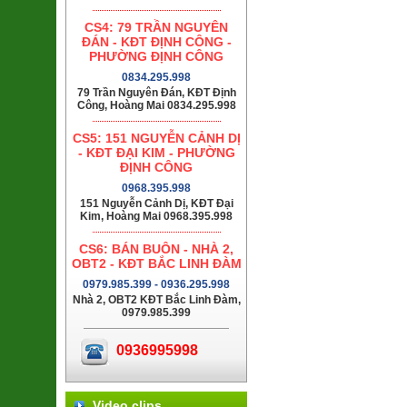
CS4: 79 TRẦN NGUYÊN
ĐÁN - KĐT ĐỊNH CÔNG -
PHƯỜNG ĐỊNH CÔNG
0834.295.998
79 Trần Nguyên Đán, KĐT Định
Công, Hoàng Mai 0834.295.998
CS5: 151 NGUYỄN CẢNH DỊ
- KĐT ĐẠI KIM - PHƯỜNG
ĐỊNH CÔNG
0968.395.998
151 Nguyễn Cảnh Dị, KĐT Đại
Kim, Hoàng Mai 0968.395.998
CS6: BÁN BUÔN - NHÀ 2,
OBT2 - KĐT BẮC LINH ĐÀM
0979.985.399 - 0936.295.998
Nhà 2, OBT2 KĐT Bắc Linh Đàm,
0979.985.399
0936995998
Video clips