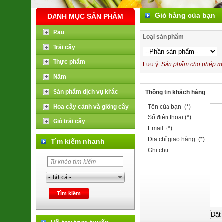
Giỏ hàng của bạn
DANH MỤC SẢN PHẨM
Rau
Loại sản phẩm
Trái cây
Thực phẩm
Lưu ý:
Sản phẩm cho phép mua
Nấm
Sản phẩm dịch vụ khác
Thông tin khách hàng
Hoa cây cảnh và giống cây
Tên của bạn (*)
Số điện thoại (*)
Giỏ trái cây
Email (*)
Địa chỉ giao hàng (*)
Tìm kiếm nhanh
Ghi chú
Hỗ trợ trực tuyến