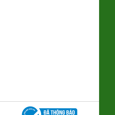
Lạp Sườn lợn đen Cao Bằng
(8938505355016)
195.000đ/Gói 500g
Hộp Bánh Chưng Tràng Tiền Mini
6 cái
210.000đ/Hộp