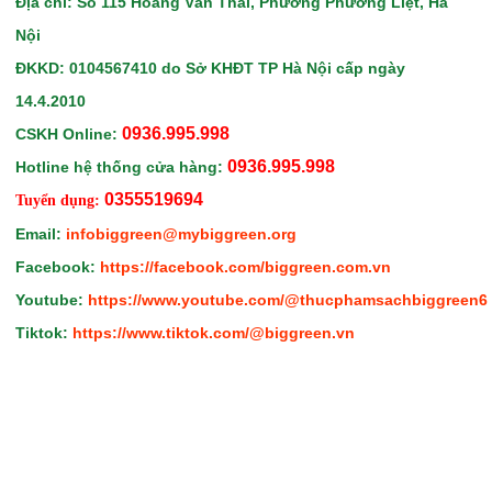
Địa chỉ: Số 115 Hoàng Văn Thái, Phường Phương Liệt, Hà
Nội
ĐKKD: 0104567410
do Sở KHĐT TP Hà Nội
cấp ngày
14.4.2010
0936.995.998
CSKH Online:
0936.995.998
Hotline hệ thống cửa hàng:
0355519694
Tuyển dụng:
Email:
infobiggreen@mybiggreen.org
Facebook:
https://facebook.com/biggreen.com.vn
Youtube:
https://www.youtube.com/@thucphamsachbiggreen6
Tiktok:
https://www.tiktok.com/@biggreen.vn