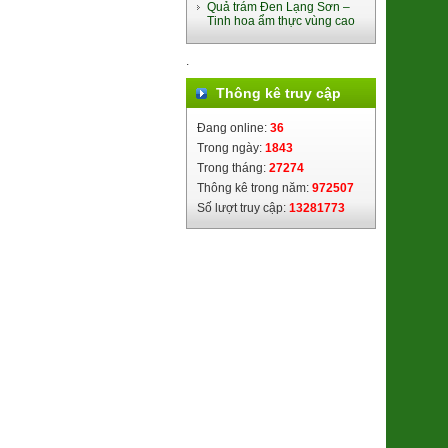
Quả trám Đen Lạng Sơn –
Tinh hoa ẩm thực vùng cao
.
Thông kê truy cập
Nghệ Nano Curcumin (Gel)
(8938512491448)
Đang online:
36
380.000đ/Hộp
Trong ngày:
1843
Trong tháng:
27274
Thông kê trong năm:
972507
Số lượt truy cập:
13281773
Ổi Di trạch (2621122)
48.000đ/Kg