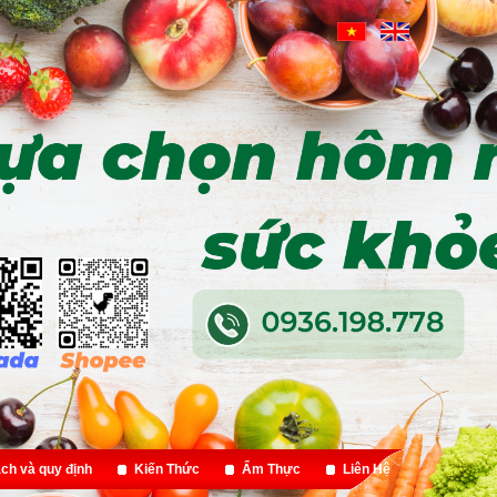
ch và quy định
Kiến Thức
Ẩm Thực
Liên Hệ