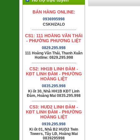
BÁN HÀNG ONLINE:
0936995998
CSKH/ZALO
CS1: 111 HOÀNG VĂN THÁI
- PHƯỜNG PHƯƠNG LIỆT
0829.295.998
111 Hoàng Văn Thái, Thanh Xuân
Hotline: 0829.295.998
CS2: HH1B LINH ĐÀM -
KĐT LINH ĐÀM - PHƯỜNG
HOÀNG LIỆT
0835.295.998
Ki ốt 30, Nhà HH1B KĐT Linh
Đàm, Hoàng Mai 0835.295.998
CS3: HUD2 LINH ĐÀM -
KĐT LINH ĐÀM - PHƯỜNG
HOÀNG LIỆT
0939.295.998
Ki ốt 01, Nhà B2 HUD2 Twin
Towers, Tây LĐ, Hoàng Mai
0839295998