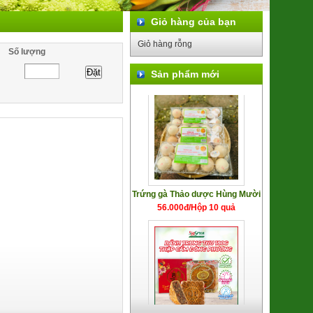
Giỏ hàng của bạn
Khoai Lang Mật Đà Lạt Xuất khẩu
(SP001318)
Giỏ hàng rỗng
Số lượng
7.500đ/100g
Sản phẩm mới
Trứng gà Thảo dược Hùng Mười
56.000đ/Hộp 10 quả
Bánh trung thu Đông Phương