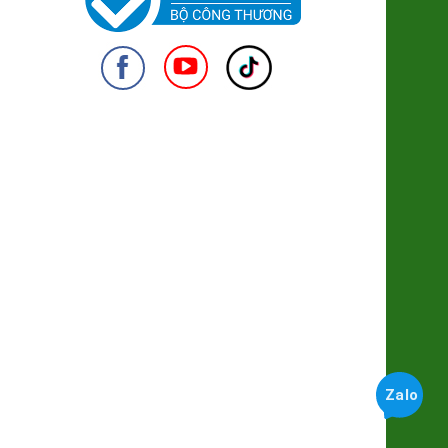
Cacao Nguyên Chất Hữu Cơ
(SP322139)
255.000đ/Hộp
Khoai Lang Mật Đà Lạt Xuất khẩu
950
(SP001318)
7.500đ/100g