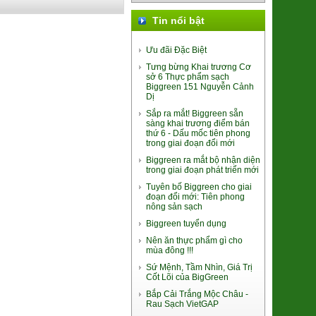
(nhân TC 170g)
Tin nổi bật
94.000đ/Cái
Ưu đãi Đặc Biệt
Tưng bừng Khai trương Cơ
sở 6 Thực phẩm sạch
Biggreen 151 Nguyễn Cảnh
Dị
Sắp ra mắt! Biggreen sẵn
sàng khai trương điểm bán
thứ 6 - Dấu mốc tiên phong
Lá Giang Khô Bình Định
trong giai đoạn đổi mới
(SP010245)
Biggreen ra mắt bộ nhận diện
39.000đ/Hộp
trong giai đoạn phát triển mới
Tuyên bố Biggreen cho giai
đoạn đổi mới: Tiên phong
nông sản sạch
Biggreen tuyển dụng
Nên ăn thực phẩm gì cho
mùa đông !!!
Súp lơ xanh Baby Đà Lạt
Sứ Mệnh, Tầm Nhìn, Giá Trị
Cốt Lõi của BigGreen
(2611048)
9.000đ/100g
Bắp Cải Trắng Mộc Châu -
Rau Sạch VietGAP