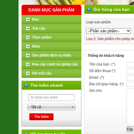
Giỏ hàng của bạn
DANH MỤC SẢN PHẨM
Rau
Loại sản phẩm
Trái cây
Thực phẩm
Lưu ý:
Sản phẩm cho phép mua
Nấm
Sản phẩm dịch vụ khác
Thông tin khách hàng
Hoa cây cảnh và giống cây
Tên của bạn (*)
Số điện thoại (*)
Giỏ trái cây
Email (*)
Địa chỉ giao hàng (*)
Tìm kiếm nhanh
Ghi chú
Hỗ trợ trực tuyến