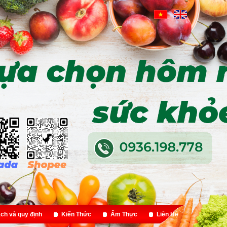
ch và quy định
Kiến Thức
Ẩm Thực
Liên Hệ