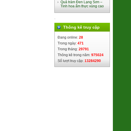
Quả trám Đen Lạng Sơn –
Tinh hoa ẩm thực vùng cao
.
Bánh trung thu Đông Phương
(nhân TC 170g)
Thông kê truy cập
94.000đ/Cái
Đang online:
28
Trong ngày:
471
Trong tháng:
29791
Thông kê trong năm:
975024
Số lượt truy cập:
13284290
Lá Giang Khô Bình Định
(SP010245)
39.000đ/Hộp