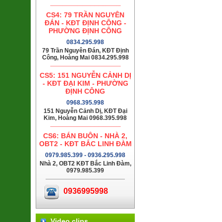
CS4: 79 TRẦN NGUYÊN
ĐÁN - KĐT ĐỊNH CÔNG -
PHƯỜNG ĐỊNH CÔNG
0834.295.998
79 Trần Nguyên Đán, KĐT Định
Công, Hoàng Mai 0834.295.998
CS5: 151 NGUYỄN CẢNH DỊ
- KĐT ĐẠI KIM - PHƯỜNG
ĐỊNH CÔNG
0968.395.998
151 Nguyễn Cảnh Dị, KĐT Đại
Kim, Hoàng Mai 0968.395.998
CS6: BÁN BUÔN - NHÀ 2,
OBT2 - KĐT BẮC LINH ĐÀM
0979.985.399 - 0936.295.998
Nhà 2, OBT2 KĐT Bắc Linh Đàm,
0979.985.399
0936995998
Video clips