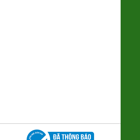
Súp lơ xanh Baby Đà Lạt
(2611048)
9.000đ/100g
Nghệ Nano Curcumin (Gel)
(8938512491448)
380.000đ/Hộp
Ổi Di trạch (2621122)
48.000đ/Kg