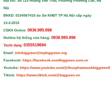
Địa chỉ: Số 115 Hoàng Văn Thái, Phường Phương Liệt, Hà
Nội
ĐKKD: 0104567410
do Sở KHĐT TP Hà Nội
cấp ngày
14.4.2010
0936.995.998
CSKH Online:
0936.995.998
Hotline hệ thống cửa hàng:
0355519694
Tuyển dụng:
Email:
infobiggreen@mybiggreen.org
Facebook:
https://facebook.com/biggreen.com.vn
Youtube:
https://www.youtube.com/@thucphamsachbiggreen6
Tiktok:
https://www.tiktok.com/@biggreen.vn