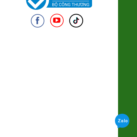
Long Nhãn ôm Sen Vinagri
155.000đ/Hộp
Cốm Làng Vòng
950
28.500đ/100g