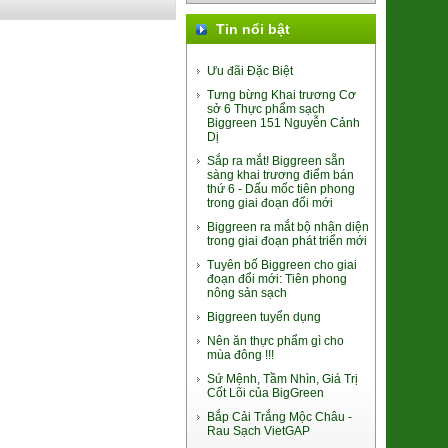
Tin nổi bật
Ưu đãi Đặc Biệt
Tưng bừng Khai trương Cơ
sở 6 Thực phẩm sạch
Khoai Lang Mật Đà Lạt Xuất khẩu
Biggreen 151 Nguyễn Cảnh
Dị
(SP001318)
7.500đ/100g
Sắp ra mắt! Biggreen sẵn
sàng khai trương điểm bán
thứ 6 - Dấu mốc tiên phong
trong giai đoạn đổi mới
Biggreen ra mắt bộ nhận diện
trong giai đoạn phát triển mới
Tuyên bố Biggreen cho giai
đoạn đổi mới: Tiên phong
nông sản sạch
Biggreen tuyển dụng
Trứng gà Thảo dược Hùng Mười
Nên ăn thực phẩm gì cho
56.000đ/Hộp 10 quả
mùa đông !!!
Sứ Mệnh, Tầm Nhìn, Giá Trị
Cốt Lõi của BigGreen
Bắp Cải Trắng Mộc Châu -
Rau Sạch VietGAP