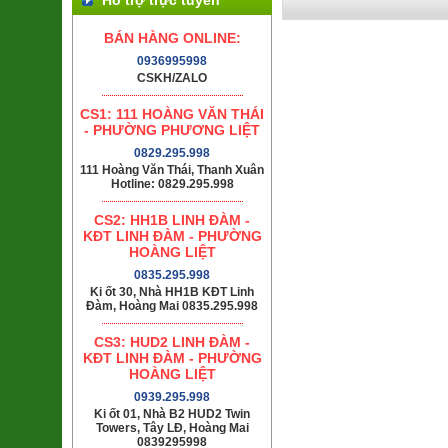
BÁN HÀNG ONLINE:
0936995998
CSKH/ZALO
CS1: 111 HOÀNG VĂN THÁI
- PHƯỜNG PHƯƠNG LIỆT
0829.295.998
111 Hoàng Văn Thái, Thanh Xuân
Hotline: 0829.295.998
CS2: HH1B LINH ĐÀM -
KĐT LINH ĐÀM - PHƯỜNG
HOÀNG LIỆT
0835.295.998
Ki ốt 30, Nhà HH1B KĐT Linh
Đàm, Hoàng Mai 0835.295.998
CS3: HUD2 LINH ĐÀM -
KĐT LINH ĐÀM - PHƯỜNG
HOÀNG LIỆT
0939.295.998
Ki ốt 01, Nhà B2 HUD2 Twin
Towers, Tây LĐ, Hoàng Mai
0839295998