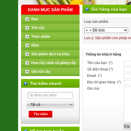
Giỏ hàng của bạn
DANH MỤC SẢN PHẨM
Rau
Loại sản phẩm
Trái cây
Thực phẩm
Lưu ý:
Sản phẩm cho phép mua
Nấm
Sản phẩm dịch vụ khác
Thông tin khách hàng
Hoa cây cảnh và giống cây
Tên của bạn (*)
Số điện thoại (*)
Giỏ trái cây
Email (*)
Địa chỉ giao hàng (*)
Tìm kiếm nhanh
Ghi chú
Hỗ trợ trực tuyến