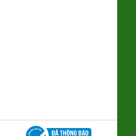
Khoai Lang Mật Đà Lạt Xuất khẩu
(SP001318)
7.500đ/100g
Trứng gà Thảo dược Hùng Mười
56.000đ/Hộp 10 quả
Bánh trung thu Đông Phương
(nhân TC 170g)