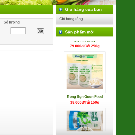
Giỏ hàng của bạn
Giỏ hàng rỗng
Số lượng
Sản phẩm mới
Giò Mít Chay
79.000đ/Gói 250g
Rong Sụn Geen Food
38.000đ/Túi 150g