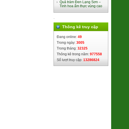
Quả trám Đen Lạng Sơn –
Tinh hoa ẩm thực vùng cao
.
Thông kê truy cập
Cốm Làng Vòng
28.500đ/100g
Đang online:
49
Trong ngày:
3005
Trong tháng:
32325
Thông kê trong năm:
977558
Số lượt truy cập:
13286824
Táo Muối Bàng La
9.800đ/100g