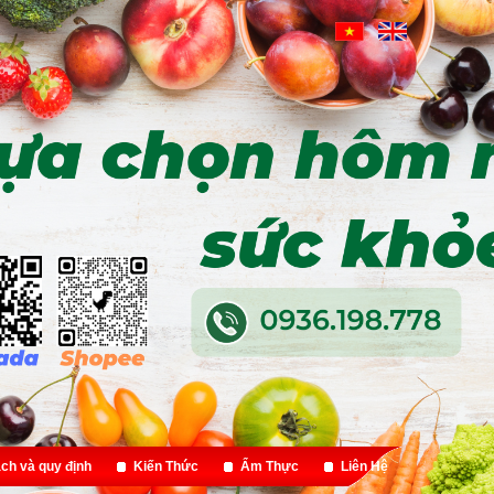
ch và quy định
Kiến Thức
Ẩm Thực
Liên Hệ