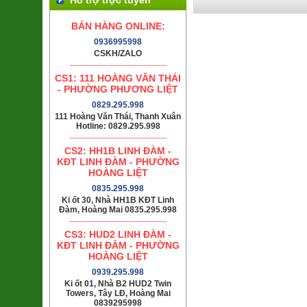
BÁN HÀNG ONLINE:
0936995998
CSKH/ZALO
CS1: 111 HOÀNG VĂN THÁI
- PHƯỜNG PHƯƠNG LIỆT
0829.295.998
111 Hoàng Văn Thái, Thanh Xuân
Hotline: 0829.295.998
CS2: HH1B LINH ĐÀM -
KĐT LINH ĐÀM - PHƯỜNG
HOÀNG LIỆT
0835.295.998
Ki ốt 30, Nhà HH1B KĐT Linh
Đàm, Hoàng Mai 0835.295.998
CS3: HUD2 LINH ĐÀM -
KĐT LINH ĐÀM - PHƯỜNG
HOÀNG LIỆT
0939.295.998
Ki ốt 01, Nhà B2 HUD2 Twin
Towers, Tây LĐ, Hoàng Mai
0839295998