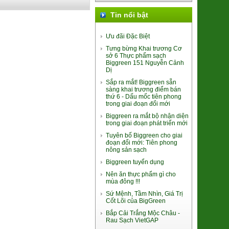
Tin nổi bật
Tảo Bẹ KOMBU
33.000đ/Gói
Ưu đãi Đặc Biệt
Tưng bừng Khai trương Cơ
sở 6 Thực phẩm sạch
Biggreen 151 Nguyễn Cảnh
Dị
Sắp ra mắt! Biggreen sẵn
sàng khai trương điểm bán
thứ 6 - Dấu mốc tiên phong
trong giai đoạn đổi mới
Giò Tảo Chile Chay
Biggreen ra mắt bộ nhận diện
60.000đ/Gói 200g
trong giai đoạn phát triển mới
Tuyên bố Biggreen cho giai
đoạn đổi mới: Tiên phong
nông sản sạch
Biggreen tuyển dụng
Nên ăn thực phẩm gì cho
mùa đông !!!
Sứ Mệnh, Tầm Nhìn, Giá Trị
Cốt Lõi của BigGreen
Long Nhãn ôm Sen Vinagri
Bắp Cải Trắng Mộc Châu -
155.000đ/Hộp
Rau Sạch VietGAP