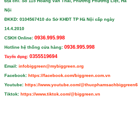
Địa chỉ: Số 115 Hoàng Văn Thái, Phường Phương Liệt, Hà
Nội
ĐKKD: 0104567410
do Sở KHĐT TP Hà Nội
cấp ngày
14.4.2010
0936.995.998
CSKH Online:
0936.995.998
Hotline hệ thống cửa hàng:
0355519694
Tuyển dụng:
Email:
infobiggreen@mybiggreen.org
Facebook:
https://facebook.com/biggreen.com.vn
Youtube:
https://www.youtube.com/@thucphamsachbiggreen6
Tiktok:
https://www.tiktok.com/@biggreen.vn