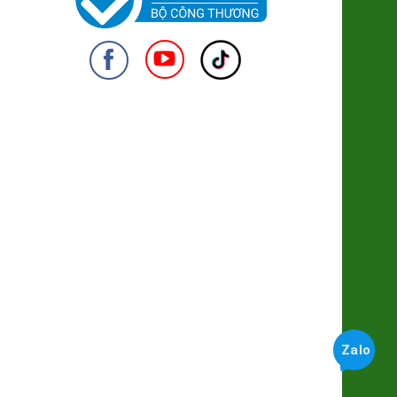
94.000đ/Cái
Giò Mít Chay
79.000đ/Gói 250g
950
Rong Sụn Geen Food
38.000đ/Túi 150g