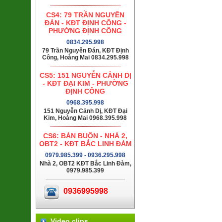
CS4: 79 TRẦN NGUYÊN
ĐÁN - KĐT ĐỊNH CÔNG -
PHƯỜNG ĐỊNH CÔNG
0834.295.998
79 Trần Nguyên Đán, KĐT Định
Công, Hoàng Mai 0834.295.998
CS5: 151 NGUYỄN CẢNH DỊ
- KĐT ĐẠI KIM - PHƯỜNG
ĐỊNH CÔNG
0968.395.998
151 Nguyễn Cảnh Dị, KĐT Đại
Kim, Hoàng Mai 0968.395.998
CS6: BÁN BUÔN - NHÀ 2,
OBT2 - KĐT BẮC LINH ĐÀM
0979.985.399 - 0936.295.998
Nhà 2, OBT2 KĐT Bắc Linh Đàm,
0979.985.399
0936995998
Video clips