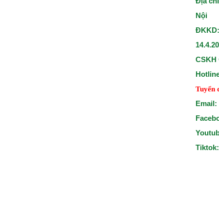
Địa ch
Nội
ĐKKD:
14.4.2
CSKH 
Hotlin
Tuyển 
Email:
Faceb
Youtu
Tiktok