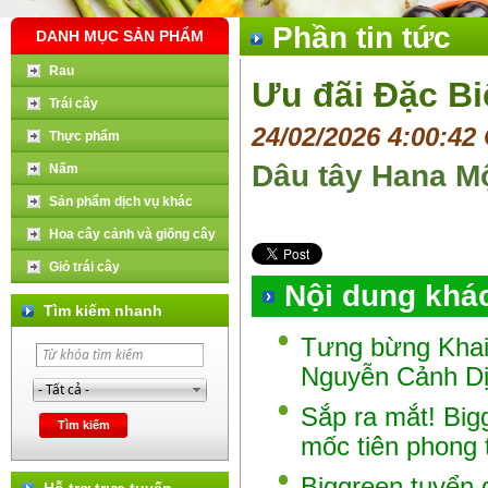
Phần tin tức
DANH MỤC SẢN PHẨM
Rau
Ưu đãi Đặc Bi
Trái cây
24/02/2026 4:00:42
Thực phẩm
Dâu tây Hana M
Nấm
Sản phẩm dịch vụ khác
Hoa cây cảnh và giống cây
Giỏ trái cây
Nội dung khá
Tìm kiếm nhanh
Tưng bừng Khai
Nguyễn Cảnh D
Sắp ra mắt! Big
mốc tiên phong 
Biggreen tuyển
Hỗ trợ trực tuyến