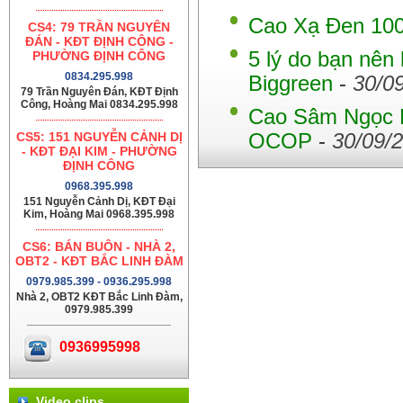
Cao Xạ Đen 100
CS4: 79 TRẦN NGUYÊN
ĐÁN - KĐT ĐỊNH CÔNG -
5 lý do bạn nên
PHƯỜNG ĐỊNH CÔNG
0834.295.998
Biggreen
-
30/0
79 Trần Nguyên Đán, KĐT Định
Công, Hoàng Mai 0834.295.998
Cao Sâm Ngọc 
CS5: 151 NGUYỄN CẢNH DỊ
OCOP
-
30/09/
- KĐT ĐẠI KIM - PHƯỜNG
ĐỊNH CÔNG
0968.395.998
151 Nguyễn Cảnh Dị, KĐT Đại
Kim, Hoàng Mai 0968.395.998
CS6: BÁN BUÔN - NHÀ 2,
OBT2 - KĐT BẮC LINH ĐÀM
0979.985.399 - 0936.295.998
Nhà 2, OBT2 KĐT Bắc Linh Đàm,
0979.985.399
0936995998
Video clips