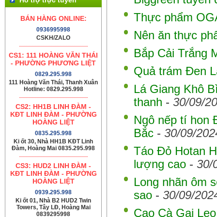
Thực phẩm OGAN
BÁN HÀNG ONLINE:
0936995998
Nên ăn thực phẩ
CSKH/ZALO
Bắp Cải Trắng 
CS1: 111 HOÀNG VĂN THÁI
- PHƯỜNG PHƯƠNG LIỆT
Quả trám Đen L
0829.295.998
111 Hoàng Văn Thái, Thanh Xuân
Lá Giang Khô B
Hotline: 0829.295.998
thanh
-
30/09/2
CS2: HH1B LINH ĐÀM -
KĐT LINH ĐÀM - PHƯỜNG
Ngô nếp tí hon 
HOÀNG LIỆT
Bắc
-
30/09/202
0835.295.998
Ki ốt 30, Nhà HH1B KĐT Linh
Đàm, Hoàng Mai 0835.295.998
Táo Đỏ Hotan H
lượng cao
-
30/
CS3: HUD2 LINH ĐÀM -
KĐT LINH ĐÀM - PHƯỜNG
Long nhãn ôm s
HOÀNG LIỆT
0939.295.998
sao
-
30/09/202
Ki ốt 01, Nhà B2 HUD2 Twin
Towers, Tây LĐ, Hoàng Mai
Cao Cà Gai Leo
0839295998