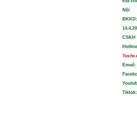
Địa ch
Nội
ĐKKD:
14.4.2
CSKH 
Hotlin
Tuyển 
Email:
Faceb
Youtu
Tiktok