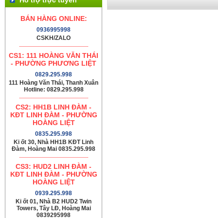
BÁN HÀNG ONLINE:
0936995998
CSKH/ZALO
CS1: 111 HOÀNG VĂN THÁI
- PHƯỜNG PHƯƠNG LIỆT
0829.295.998
111 Hoàng Văn Thái, Thanh Xuân
Hotline: 0829.295.998
CS2: HH1B LINH ĐÀM -
KĐT LINH ĐÀM - PHƯỜNG
HOÀNG LIỆT
0835.295.998
Ki ốt 30, Nhà HH1B KĐT Linh
Đàm, Hoàng Mai 0835.295.998
CS3: HUD2 LINH ĐÀM -
KĐT LINH ĐÀM - PHƯỜNG
HOÀNG LIỆT
0939.295.998
Ki ốt 01, Nhà B2 HUD2 Twin
Towers, Tây LĐ, Hoàng Mai
0839295998