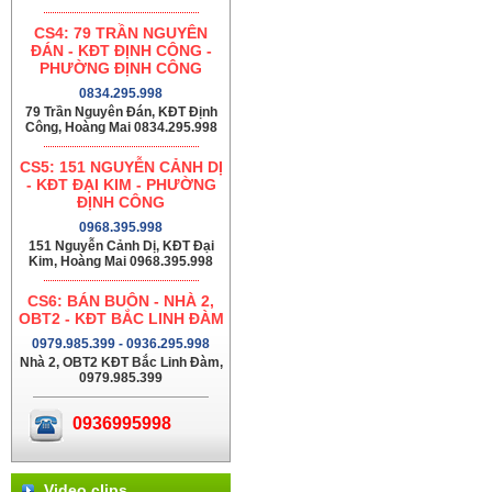
CS4: 79 TRẦN NGUYÊN
ĐÁN - KĐT ĐỊNH CÔNG -
PHƯỜNG ĐỊNH CÔNG
0834.295.998
79 Trần Nguyên Đán, KĐT Định
Công, Hoàng Mai 0834.295.998
CS5: 151 NGUYỄN CẢNH DỊ
- KĐT ĐẠI KIM - PHƯỜNG
ĐỊNH CÔNG
0968.395.998
151 Nguyễn Cảnh Dị, KĐT Đại
Kim, Hoàng Mai 0968.395.998
CS6: BÁN BUÔN - NHÀ 2,
OBT2 - KĐT BẮC LINH ĐÀM
0979.985.399 - 0936.295.998
Nhà 2, OBT2 KĐT Bắc Linh Đàm,
0979.985.399
0936995998
Video clips