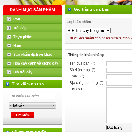
Giỏ hàng của bạn
DANH MỤC SẢN PHẨM
Rau
Loại sản phẩm
Trái cây
Thực phẩm
Lưu ý:
Sản phẩm cho phép mua lẻ một đơn
Nấm
Sản phẩm dịch vụ khác
Thông tin khách hàng
Hoa cây cảnh và giống cây
Tên của bạn (*)
Số điện thoại (*)
Giỏ trái cây
Email (*)
Địa chỉ giao hàng (*)
Tìm kiếm nhanh
Ghi chú
Hỗ trợ trực tuyến