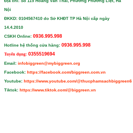
Địa chỉ: Số 115 Hoàng Văn Thái, Phường Phương Liệt, Hà
Nội
ĐKKD: 0104567410
do Sở KHĐT TP Hà Nội
cấp ngày
14.4.2010
0936.995.998
CSKH Online:
0936.995.998
Hotline hệ thống cửa hàng:
0355519694
Tuyển dụng:
Email:
infobiggreen@mybiggreen.org
Facebook:
https://facebook.com/biggreen.com.vn
Youtube:
https://www.youtube.com/@thucphamsachbiggreen6
Tiktok:
https://www.tiktok.com/@biggreen.vn