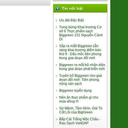
Bánh trung thu Đông Phương
(nhân TC 170g)
Tin nổi bật
94.000đ/Cái
Ưu đãi Đặc Biệt
Tưng bừng Khai trương Cơ
sở 6 Thực phẩm sạch
Biggreen 151 Nguyễn Cảnh
Dị
Sắp ra mắt! Biggreen sẵn
sàng khai trương điểm bán
thứ 6 - Dấu mốc tiên phong
trong giai đoạn đổi mới
Lá Giang Khô Bình Định
Biggreen ra mắt bộ nhận diện
(SP010245)
trong giai đoạn phát triển mới
39.000đ/Hộp
Tuyên bố Biggreen cho giai
đoạn đổi mới: Tiên phong
nông sản sạch
Biggreen tuyển dụng
Nên ăn thực phẩm gì cho
mùa đông !!!
Sứ Mệnh, Tầm Nhìn, Giá Trị
Súp lơ xanh Baby Đà Lạt
Cốt Lõi của BigGreen
(2611048)
Bắp Cải Trắng Mộc Châu -
9.000đ/100g
Rau Sạch VietGAP