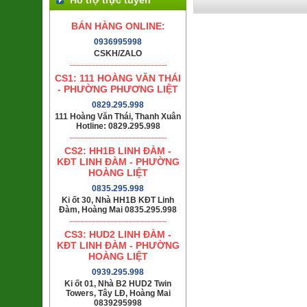
BÁN HÀNG ONLINE:
0936995998
CSKH/ZALO
CS1: 111 HOÀNG VĂN THÁI
- PHƯỜNG PHƯƠNG LIỆT
0829.295.998
111 Hoàng Văn Thái, Thanh Xuân
Hotline: 0829.295.998
CS2: HH1B LINH ĐÀM -
KĐT LINH ĐÀM - PHƯỜNG
HOÀNG LIỆT
0835.295.998
Ki ốt 30, Nhà HH1B KĐT Linh
Đàm, Hoàng Mai 0835.295.998
CS3: HUD2 LINH ĐÀM -
KĐT LINH ĐÀM - PHƯỜNG
HOÀNG LIỆT
0939.295.998
Ki ốt 01, Nhà B2 HUD2 Twin
Towers, Tây LĐ, Hoàng Mai
0839295998