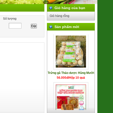
Giỏ hàng của bạn
Khoai Lang Mật Đà Lạt Xuất khẩu
Giỏ hàng rỗng
(SP001318)
Số lượng
7.500đ/100g
Sản phẩm mới
Trứng gà Thảo dược Hùng Mười
56.000đ/Hộp 10 quả