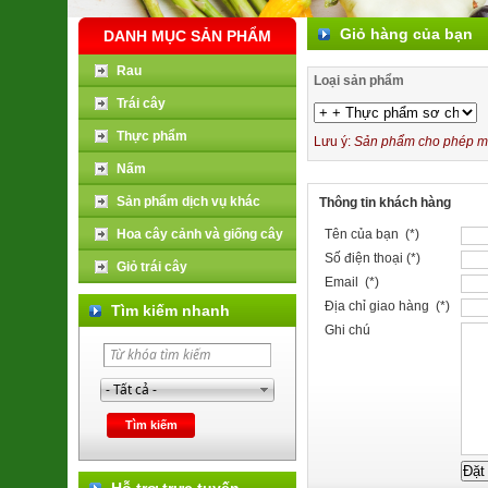
Giỏ hàng của bạn
DANH MỤC SẢN PHẨM
Rau
Loại sản phẩm
Trái cây
Thực phẩm
Lưu ý:
Sản phẩm cho phép mua
Nấm
Sản phẩm dịch vụ khác
Thông tin khách hàng
Hoa cây cảnh và giống cây
Tên của bạn (*)
Số điện thoại (*)
Giỏ trái cây
Email (*)
Địa chỉ giao hàng (*)
Tìm kiếm nhanh
Ghi chú
Hỗ trợ trực tuyến