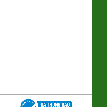
Lạp Sườn lợn đen Cao Bằng
(8938505355016)
195.000đ/Gói 500g
Hộp Bánh Chưng Tràng Tiền Mini
6 cái
210.000đ/Hộp