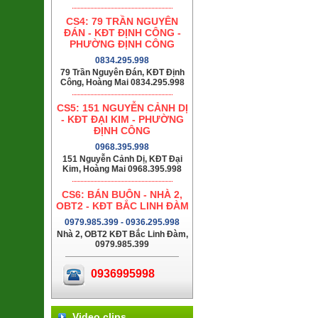
CS4: 79 TRẦN NGUYÊN
ĐÁN - KĐT ĐỊNH CÔNG -
PHƯỜNG ĐỊNH CÔNG
0834.295.998
79 Trần Nguyên Đán, KĐT Định
Công, Hoàng Mai 0834.295.998
CS5: 151 NGUYỄN CẢNH DỊ
- KĐT ĐẠI KIM - PHƯỜNG
ĐỊNH CÔNG
0968.395.998
151 Nguyễn Cảnh Dị, KĐT Đại
Kim, Hoàng Mai 0968.395.998
CS6: BÁN BUÔN - NHÀ 2,
OBT2 - KĐT BẮC LINH ĐÀM
0979.985.399 - 0936.295.998
Nhà 2, OBT2 KĐT Bắc Linh Đàm,
0979.985.399
0936995998
Video clips