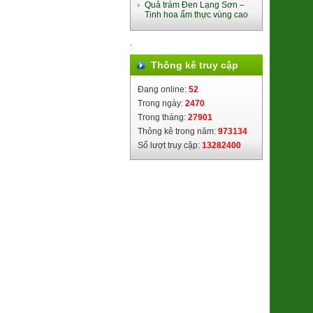
Quả trám Đen Lạng Sơn –
Tinh hoa ẩm thực vùng cao
.
Thông kê truy cập
Nghệ Nano Curcumin (Gel)
(8938512491448)
Đang online:
52
380.000đ/Hộp
Trong ngày:
2470
Trong tháng:
27901
Thông kê trong năm:
973134
Số lượt truy cập:
13282400
Ổi Di trạch (2621122)
48.000đ/Kg