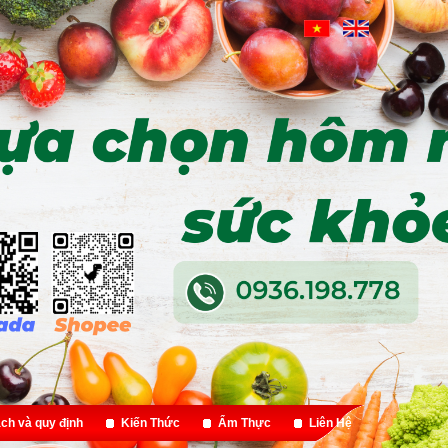
ch và quy định
Kiến Thức
Ẩm Thực
Liên Hệ