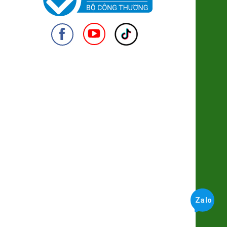
Cacao Nguyên Chất Hữu Cơ
(SP322139)
255.000đ/Hộp
Khoai Lang Mật Đà Lạt Xuất khẩu
950
(SP001318)
7.500đ/100g