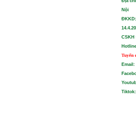
Địa ch
Nội
ĐKKD:
14.4.2
CSKH 
Hotlin
Tuyển 
Email:
Faceb
Youtu
Tiktok