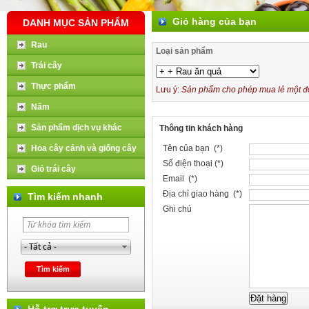
Giỏ hàng của bạn
DANH MỤC SẢN PHẨM
Rau
Loại sản phẩm
Trái cây
Thực phẩm
Lưu ý:
Sản phẩm cho phép mua lẻ một đơn
Nấm
Sản phẩm dịch vụ khác
Thông tin khách hàng
Hoa cây cảnh và giống cây
Tên của bạn (*)
Số điện thoại (*)
Giỏ trái cây
Email (*)
Địa chỉ giao hàng (*)
Tìm kiếm nhanh
Ghi chú
Hỗ trợ trực tuyến