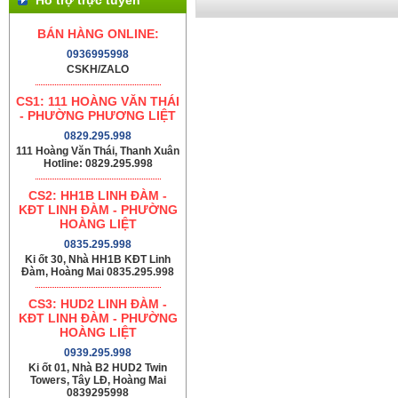
BÁN HÀNG ONLINE:
0936995998
CSKH/ZALO
CS1: 111 HOÀNG VĂN THÁI
- PHƯỜNG PHƯƠNG LIỆT
0829.295.998
111 Hoàng Văn Thái, Thanh Xuân
Hotline: 0829.295.998
CS2: HH1B LINH ĐÀM -
KĐT LINH ĐÀM - PHƯỜNG
HOÀNG LIỆT
0835.295.998
Ki ốt 30, Nhà HH1B KĐT Linh
Đàm, Hoàng Mai 0835.295.998
CS3: HUD2 LINH ĐÀM -
KĐT LINH ĐÀM - PHƯỜNG
HOÀNG LIỆT
0939.295.998
Ki ốt 01, Nhà B2 HUD2 Twin
Towers, Tây LĐ, Hoàng Mai
0839295998