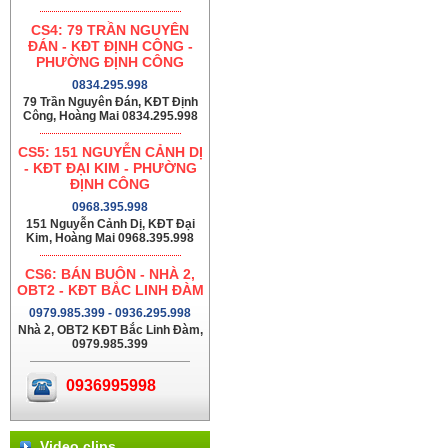
CS4: 79 TRẦN NGUYÊN
ĐÁN - KĐT ĐỊNH CÔNG -
PHƯỜNG ĐỊNH CÔNG
0834.295.998
79 Trần Nguyên Đán, KĐT Định
Công, Hoàng Mai 0834.295.998
CS5: 151 NGUYỄN CẢNH DỊ
- KĐT ĐẠI KIM - PHƯỜNG
ĐỊNH CÔNG
0968.395.998
151 Nguyễn Cảnh Dị, KĐT Đại
Kim, Hoàng Mai 0968.395.998
CS6: BÁN BUÔN - NHÀ 2,
OBT2 - KĐT BẮC LINH ĐÀM
0979.985.399 - 0936.295.998
Nhà 2, OBT2 KĐT Bắc Linh Đàm,
0979.985.399
0936995998
Video clips