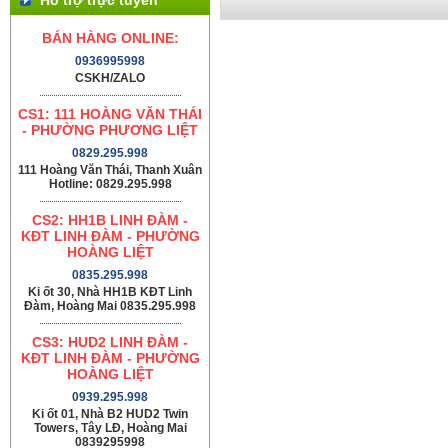
BÁN HÀNG ONLINE:
0936995998
CSKH/ZALO
CS1: 111 HOÀNG VĂN THÁI
- PHƯỜNG PHƯƠNG LIỆT
0829.295.998
111 Hoàng Văn Thái, Thanh Xuân
Hotline: 0829.295.998
CS2: HH1B LINH ĐÀM -
KĐT LINH ĐÀM - PHƯỜNG
HOÀNG LIỆT
0835.295.998
Ki ốt 30, Nhà HH1B KĐT Linh
Đàm, Hoàng Mai 0835.295.998
CS3: HUD2 LINH ĐÀM -
KĐT LINH ĐÀM - PHƯỜNG
HOÀNG LIỆT
0939.295.998
Ki ốt 01, Nhà B2 HUD2 Twin
Towers, Tây LĐ, Hoàng Mai
0839295998