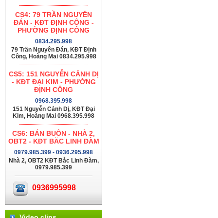
CS4: 79 TRẦN NGUYÊN
ĐÁN - KĐT ĐỊNH CÔNG -
PHƯỜNG ĐỊNH CÔNG
0834.295.998
79 Trần Nguyên Đán, KĐT Định
Công, Hoàng Mai 0834.295.998
CS5: 151 NGUYỄN CẢNH DỊ
- KĐT ĐẠI KIM - PHƯỜNG
ĐỊNH CÔNG
0968.395.998
151 Nguyễn Cảnh Dị, KĐT Đại
Kim, Hoàng Mai 0968.395.998
CS6: BÁN BUÔN - NHÀ 2,
OBT2 - KĐT BẮC LINH ĐÀM
0979.985.399 - 0936.295.998
Nhà 2, OBT2 KĐT Bắc Linh Đàm,
0979.985.399
0936995998
Video clips