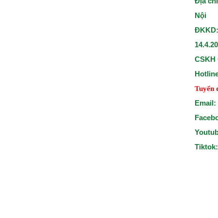
Địa ch
Nội
ĐKKD:
14.4.2
CSKH 
Hotlin
Tuyển 
Email:
Faceb
Youtu
Tiktok