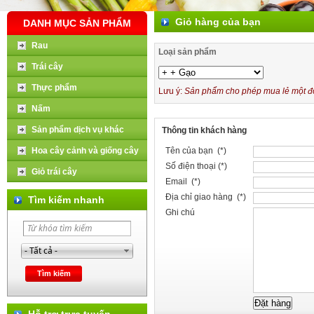
Giỏ hàng của bạn
DANH MỤC SẢN PHẨM
Rau
Loại sản phẩm
Trái cây
Thực phẩm
Lưu ý:
Sản phẩm cho phép mua lẻ một đơn
Nấm
Sản phẩm dịch vụ khác
Thông tin khách hàng
Hoa cây cảnh và giống cây
Tên của bạn (*)
Số điện thoại (*)
Giỏ trái cây
Email (*)
Địa chỉ giao hàng (*)
Tìm kiếm nhanh
Ghi chú
Hỗ trợ trực tuyến