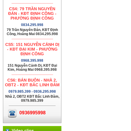
CS4: 79 TRẦN NGUYÊN
ĐÁN - KĐT ĐỊNH CÔNG -
PHƯỜNG ĐỊNH CÔNG
0834.295.998
79 Trần Nguyên Đán, KĐT Định
Công, Hoàng Mai 0834.295.998
CS5: 151 NGUYỄN CẢNH DỊ
- KĐT ĐẠI KIM - PHƯỜNG
ĐỊNH CÔNG
0968.395.998
151 Nguyễn Cảnh Dị, KĐT Đại
Kim, Hoàng Mai 0968.395.998
CS6: BÁN BUÔN - NHÀ 2,
OBT2 - KĐT BẮC LINH ĐÀM
0979.985.399 - 0936.295.998
Nhà 2, OBT2 KĐT Bắc Linh Đàm,
0979.985.399
0936995998
Video clips