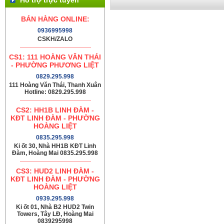
BÁN HÀNG ONLINE:
0936995998
CSKH/ZALO
CS1: 111 HOÀNG VĂN THÁI
- PHƯỜNG PHƯƠNG LIỆT
0829.295.998
111 Hoàng Văn Thái, Thanh Xuân
Hotline: 0829.295.998
CS2: HH1B LINH ĐÀM -
KĐT LINH ĐÀM - PHƯỜNG
HOÀNG LIỆT
0835.295.998
Ki ốt 30, Nhà HH1B KĐT Linh
Đàm, Hoàng Mai 0835.295.998
CS3: HUD2 LINH ĐÀM -
KĐT LINH ĐÀM - PHƯỜNG
HOÀNG LIỆT
0939.295.998
Ki ốt 01, Nhà B2 HUD2 Twin
Towers, Tây LĐ, Hoàng Mai
0839295998