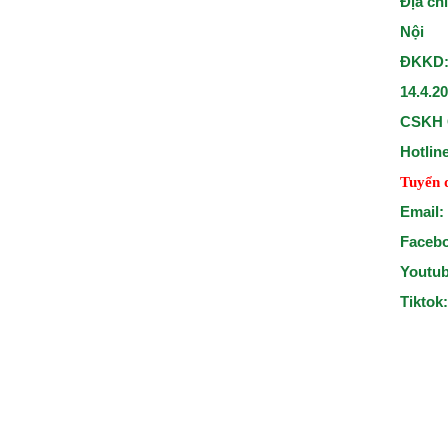
Địa ch
Nội
ĐKKD:
14.4.2
CSKH 
Hotlin
Tuyển 
Email:
Faceb
Youtu
Tiktok