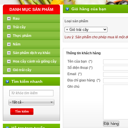
Giỏ hàng của bạn
DANH MỤC SẢN PHẨM
Rau
Loại sản phẩm
Trái cây
Thực phẩm
Lưu ý:
Sản phẩm cho phép mua lẻ một đơn
Nấm
Sản phẩm dịch vụ khác
Thông tin khách hàng
Hoa cây cảnh và giống cây
Tên của bạn (*)
Số điện thoại (*)
Giỏ trái cây
Email (*)
Địa chỉ giao hàng (*)
Tìm kiếm nhanh
Ghi chú
Hỗ trợ trực tuyến