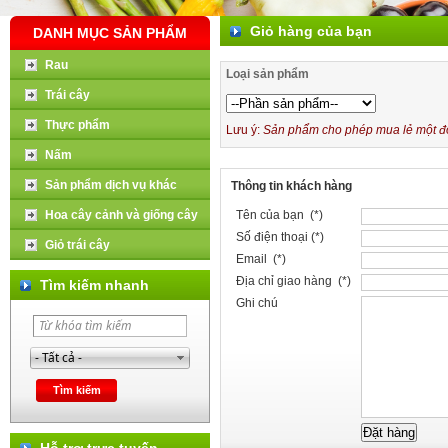
Giỏ hàng của bạn
DANH MỤC SẢN PHẨM
Rau
Loại sản phẩm
Trái cây
Thực phẩm
Lưu ý:
Sản phẩm cho phép mua lẻ một đơn
Nấm
Sản phẩm dịch vụ khác
Thông tin khách hàng
Hoa cây cảnh và giống cây
Tên của bạn (*)
Số điện thoại (*)
Giỏ trái cây
Email (*)
Địa chỉ giao hàng (*)
Tìm kiếm nhanh
Ghi chú
Hỗ trợ trực tuyến