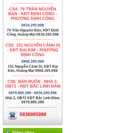
CS4: 79 TRẦN NGUYÊN
ĐÁN - KĐT ĐỊNH CÔNG -
PHƯỜNG ĐỊNH CÔNG
0834.295.998
79 Trần Nguyên Đán, KĐT Định
Công, Hoàng Mai 0834.295.998
CS5: 151 NGUYỄN CẢNH DỊ
- KĐT ĐẠI KIM - PHƯỜNG
ĐỊNH CÔNG
0968.395.998
151 Nguyễn Cảnh Dị, KĐT Đại
Kim, Hoàng Mai 0968.395.998
CS6: BÁN BUÔN - NHÀ 2,
OBT2 - KĐT BẮC LINH ĐÀM
0979.985.399 - 0936.295.998
Nhà 2, OBT2 KĐT Bắc Linh Đàm,
0979.985.399
0936995998
Video clips