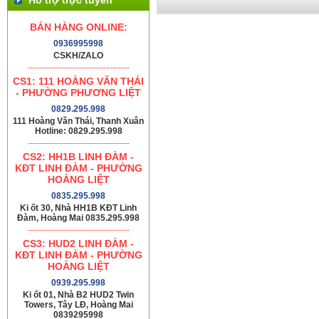
BÁN HÀNG ONLINE:
0936995998
CSKH/ZALO
CS1: 111 HOÀNG VĂN THÁI
- PHƯỜNG PHƯƠNG LIỆT
0829.295.998
111 Hoàng Văn Thái, Thanh Xuân
Hotline: 0829.295.998
CS2: HH1B LINH ĐÀM -
KĐT LINH ĐÀM - PHƯỜNG
HOÀNG LIỆT
0835.295.998
Ki ốt 30, Nhà HH1B KĐT Linh
Đàm, Hoàng Mai 0835.295.998
CS3: HUD2 LINH ĐÀM -
KĐT LINH ĐÀM - PHƯỜNG
HOÀNG LIỆT
0939.295.998
Ki ốt 01, Nhà B2 HUD2 Twin
Towers, Tây LĐ, Hoàng Mai
0839295998