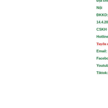
Địa ch
Nội
ĐKKD:
14.4.2
CSKH 
Hotlin
Tuyển 
Email:
Faceb
Youtu
Tiktok