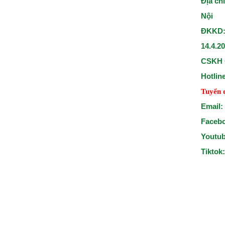
Địa ch
Nội
ĐKKD:
14.4.2
CSKH 
Hotlin
Tuyển 
Email:
Faceb
Youtu
Tiktok