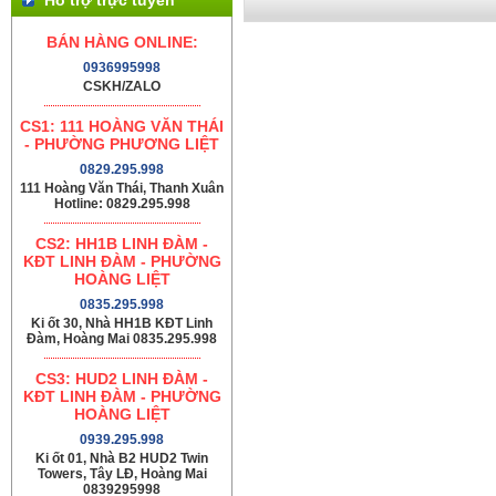
BÁN HÀNG ONLINE:
0936995998
CSKH/ZALO
CS1: 111 HOÀNG VĂN THÁI
- PHƯỜNG PHƯƠNG LIỆT
0829.295.998
111 Hoàng Văn Thái, Thanh Xuân
Hotline: 0829.295.998
CS2: HH1B LINH ĐÀM -
KĐT LINH ĐÀM - PHƯỜNG
HOÀNG LIỆT
0835.295.998
Ki ốt 30, Nhà HH1B KĐT Linh
Đàm, Hoàng Mai 0835.295.998
CS3: HUD2 LINH ĐÀM -
KĐT LINH ĐÀM - PHƯỜNG
HOÀNG LIỆT
0939.295.998
Ki ốt 01, Nhà B2 HUD2 Twin
Towers, Tây LĐ, Hoàng Mai
0839295998