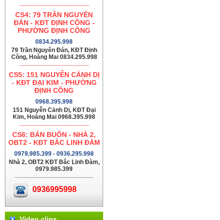
CS4: 79 TRẦN NGUYÊN
ĐÁN - KĐT ĐỊNH CÔNG -
PHƯỜNG ĐỊNH CÔNG
0834.295.998
79 Trần Nguyên Đán, KĐT Định
Công, Hoàng Mai 0834.295.998
CS5: 151 NGUYỄN CẢNH DỊ
- KĐT ĐẠI KIM - PHƯỜNG
ĐỊNH CÔNG
0968.395.998
151 Nguyễn Cảnh Dị, KĐT Đại
Kim, Hoàng Mai 0968.395.998
CS6: BÁN BUÔN - NHÀ 2,
OBT2 - KĐT BẮC LINH ĐÀM
0979.985.399 - 0936.295.998
Nhà 2, OBT2 KĐT Bắc Linh Đàm,
0979.985.399
0936995998
Video clips