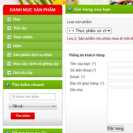
Giỏ hàng của bạn
DANH MỤC SẢN PHẨM
Rau
Loại sản phẩm
Trái cây
Thực phẩm
Lưu ý:
Sản phẩm cho phép mua lẻ một đơn
Nấm
Sản phẩm dịch vụ khác
Thông tin khách hàng
Hoa cây cảnh và giống cây
Tên của bạn (*)
Số điện thoại (*)
Giỏ trái cây
Email (*)
Địa chỉ giao hàng (*)
Tìm kiếm nhanh
Ghi chú
Hỗ trợ trực tuyến