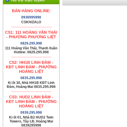
BÁN HÀNG ONLINE:
0936995998
CSKH/ZALO
CS1: 111 HOÀNG VĂN THÁI
- PHƯỜNG PHƯƠNG LIỆT
0829.295.998
111 Hoàng Văn Thái, Thanh Xuân
Hotline: 0829.295.998
CS2: HH1B LINH ĐÀM -
KĐT LINH ĐÀM - PHƯỜNG
HOÀNG LIỆT
0835.295.998
Ki ốt 30, Nhà HH1B KĐT Linh
Đàm, Hoàng Mai 0835.295.998
CS3: HUD2 LINH ĐÀM -
KĐT LINH ĐÀM - PHƯỜNG
HOÀNG LIỆT
0939.295.998
Ki ốt 01, Nhà B2 HUD2 Twin
Towers, Tây LĐ, Hoàng Mai
0839295998