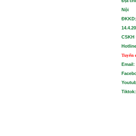
Địa ch
Nội
ĐKKD:
14.4.2
CSKH 
Hotlin
Tuyển 
Email:
Faceb
Youtu
Tiktok