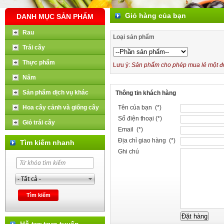
Giỏ hàng của bạn
DANH MỤC SẢN PHẨM
Rau
Loại sản phẩm
Trái cây
Thực phẩm
Lưu ý:
Sản phẩm cho phép mua lẻ một đơn
Nấm
Sản phẩm dịch vụ khác
Thông tin khách hàng
Hoa cây cảnh và giống cây
Tên của bạn (*)
Số điện thoại (*)
Giỏ trái cây
Email (*)
Địa chỉ giao hàng (*)
Tìm kiếm nhanh
Ghi chú
Hỗ trợ trực tuyến