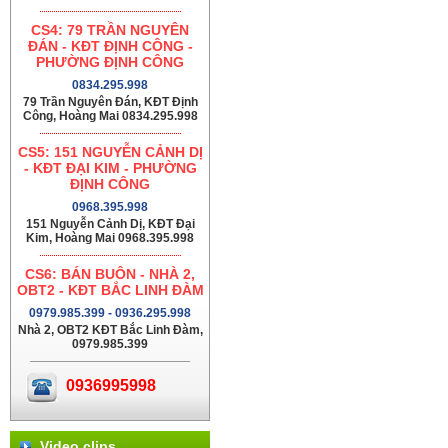
CS4: 79 TRẦN NGUYÊN
ĐÁN - KĐT ĐỊNH CÔNG -
PHƯỜNG ĐỊNH CÔNG
0834.295.998
79 Trần Nguyên Đán, KĐT Định
Công, Hoàng Mai 0834.295.998
CS5: 151 NGUYỄN CẢNH DỊ
- KĐT ĐẠI KIM - PHƯỜNG
ĐỊNH CÔNG
0968.395.998
151 Nguyễn Cảnh Dị, KĐT Đại
Kim, Hoàng Mai 0968.395.998
CS6: BÁN BUÔN - NHÀ 2,
OBT2 - KĐT BẮC LINH ĐÀM
0979.985.399 - 0936.295.998
Nhà 2, OBT2 KĐT Bắc Linh Đàm,
0979.985.399
0936995998
Video clips