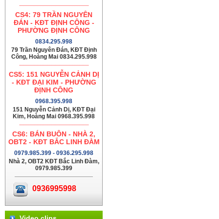
CS4: 79 TRẦN NGUYÊN
ĐÁN - KĐT ĐỊNH CÔNG -
PHƯỜNG ĐỊNH CÔNG
0834.295.998
79 Trần Nguyên Đán, KĐT Định
Công, Hoàng Mai 0834.295.998
CS5: 151 NGUYỄN CẢNH DỊ
- KĐT ĐẠI KIM - PHƯỜNG
ĐỊNH CÔNG
0968.395.998
151 Nguyễn Cảnh Dị, KĐT Đại
Kim, Hoàng Mai 0968.395.998
CS6: BÁN BUÔN - NHÀ 2,
OBT2 - KĐT BẮC LINH ĐÀM
0979.985.399 - 0936.295.998
Nhà 2, OBT2 KĐT Bắc Linh Đàm,
0979.985.399
0936995998
Video clips