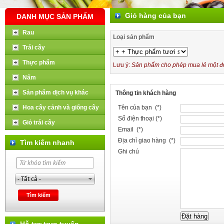
Giỏ hàng của bạn
DANH MỤC SẢN PHẨM
Rau
Loại sản phẩm
Trái cây
Thực phẩm
Lưu ý:
Sản phẩm cho phép mua lẻ một đơn
Nấm
Sản phẩm dịch vụ khác
Thông tin khách hàng
Hoa cây cảnh và giống cây
Tên của bạn (*)
Số điện thoại (*)
Giỏ trái cây
Email (*)
Địa chỉ giao hàng (*)
Tìm kiếm nhanh
Ghi chú
Hỗ trợ trực tuyến