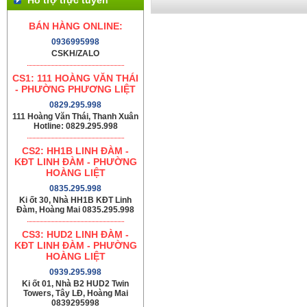
BÁN HÀNG ONLINE:
0936995998
CSKH/ZALO
CS1: 111 HOÀNG VĂN THÁI
- PHƯỜNG PHƯƠNG LIỆT
0829.295.998
111 Hoàng Văn Thái, Thanh Xuân
Hotline: 0829.295.998
CS2: HH1B LINH ĐÀM -
KĐT LINH ĐÀM - PHƯỜNG
HOÀNG LIỆT
0835.295.998
Ki ốt 30, Nhà HH1B KĐT Linh
Đàm, Hoàng Mai 0835.295.998
CS3: HUD2 LINH ĐÀM -
KĐT LINH ĐÀM - PHƯỜNG
HOÀNG LIỆT
0939.295.998
Ki ốt 01, Nhà B2 HUD2 Twin
Towers, Tây LĐ, Hoàng Mai
0839295998