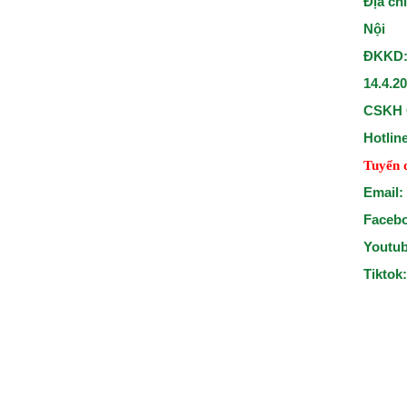
Địa ch
Nội
ĐKKD:
14.4.2
CSKH 
Hotlin
Tuyển 
Email:
Faceb
Youtu
Tiktok