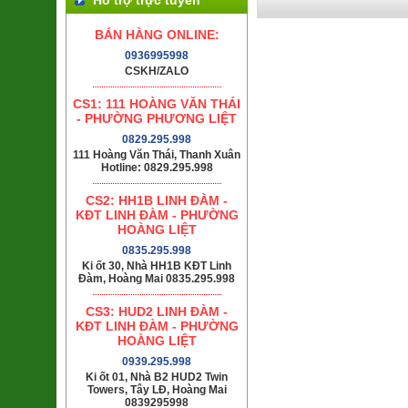
BÁN HÀNG ONLINE:
0936995998
CSKH/ZALO
CS1: 111 HOÀNG VĂN THÁI
- PHƯỜNG PHƯƠNG LIỆT
0829.295.998
111 Hoàng Văn Thái, Thanh Xuân
Hotline: 0829.295.998
CS2: HH1B LINH ĐÀM -
KĐT LINH ĐÀM - PHƯỜNG
HOÀNG LIỆT
0835.295.998
Ki ốt 30, Nhà HH1B KĐT Linh
Đàm, Hoàng Mai 0835.295.998
CS3: HUD2 LINH ĐÀM -
KĐT LINH ĐÀM - PHƯỜNG
HOÀNG LIỆT
0939.295.998
Ki ốt 01, Nhà B2 HUD2 Twin
Towers, Tây LĐ, Hoàng Mai
0839295998