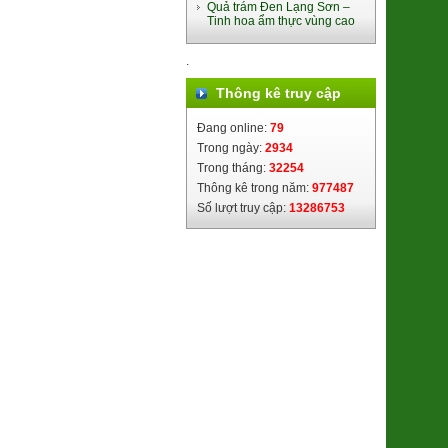
Quả trám Đen Lạng Sơn –
Tinh hoa ẩm thực vùng cao
.
Cốm Làng Vòng
Thông kê truy cập
28.500đ/100g
Đang online:
79
Trong ngày:
2934
Trong tháng:
32254
Thông kê trong năm:
977487
Số lượt truy cập:
13286753
Táo Muối Bàng La
9.800đ/100g