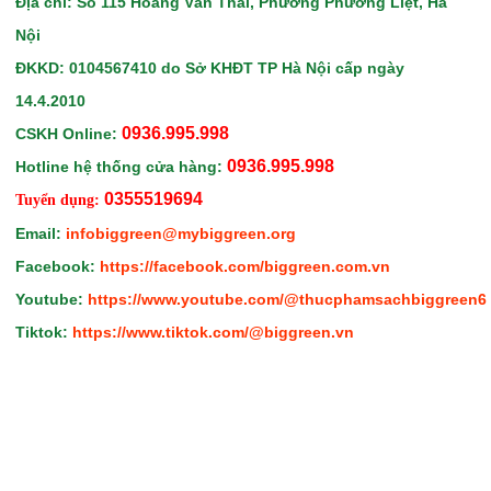
Địa chỉ: Số 115 Hoàng Văn Thái, Phường Phương Liệt, Hà
Nội
ĐKKD: 0104567410
do Sở KHĐT TP Hà Nội
cấp ngày
14.4.2010
0936.995.998
CSKH Online:
0936.995.998
Hotline hệ thống cửa hàng:
0355519694
Tuyển dụng:
Email:
infobiggreen@mybiggreen.org
Facebook:
https://facebook.com/biggreen.com.vn
Youtube:
https://www.youtube.com/@thucphamsachbiggreen6
Tiktok:
https://www.tiktok.com/@biggreen.vn