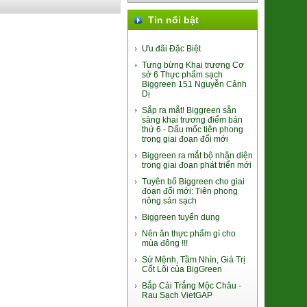
Tin nổi bật
Tảo Bẹ KOMBU
33.000đ/Gói
Ưu đãi Đặc Biệt
Tưng bừng Khai trương Cơ
sở 6 Thực phẩm sạch
Biggreen 151 Nguyễn Cảnh
Dị
Sắp ra mắt! Biggreen sẵn
sàng khai trương điểm bán
thứ 6 - Dấu mốc tiên phong
trong giai đoạn đổi mới
Giò Tảo Chile Chay
Biggreen ra mắt bộ nhận diện
60.000đ/Gói 200g
trong giai đoạn phát triển mới
Tuyên bố Biggreen cho giai
đoạn đổi mới: Tiên phong
nông sản sạch
Biggreen tuyển dụng
Nên ăn thực phẩm gì cho
mùa đông !!!
Sứ Mệnh, Tầm Nhìn, Giá Trị
Cốt Lõi của BigGreen
Long Nhãn ôm Sen Vinagri
Bắp Cải Trắng Mộc Châu -
155.000đ/Hộp
Rau Sạch VietGAP