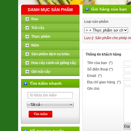
Giỏ hàng của bạn
DANH MỤC SẢN PHẨM
Rau
Loại sản phẩm
Trái cây
Thực phẩm
Lưu ý:
Sản phẩm cho phép mua
Nấm
Sản phẩm dịch vụ khác
Thông tin khách hàng
Hoa cây cảnh và giống cây
Tên của bạn (*)
Số điện thoại (*)
Giỏ trái cây
Email (*)
Địa chỉ giao hàng (*)
Tìm kiếm nhanh
Ghi chú
Hỗ trợ trực tuyến