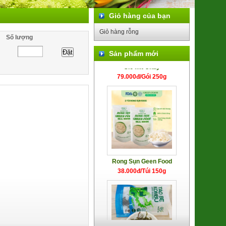
Giỏ hàng của bạn
Giỏ hàng rỗng
Số lượng
Giò Mít Chay
Sản phẩm mới
79.000đ/Gói 250g
Rong Sụn Geen Food
38.000đ/Túi 150g