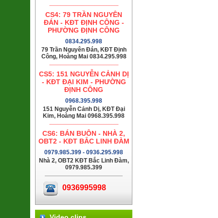
CS4: 79 TRẦN NGUYÊN
ĐÁN - KĐT ĐỊNH CÔNG -
PHƯỜNG ĐỊNH CÔNG
0834.295.998
79 Trần Nguyên Đán, KĐT Định
Công, Hoàng Mai 0834.295.998
CS5: 151 NGUYỄN CẢNH DỊ
- KĐT ĐẠI KIM - PHƯỜNG
ĐỊNH CÔNG
0968.395.998
151 Nguyễn Cảnh Dị, KĐT Đại
Kim, Hoàng Mai 0968.395.998
CS6: BÁN BUÔN - NHÀ 2,
OBT2 - KĐT BẮC LINH ĐÀM
0979.985.399 - 0936.295.998
Nhà 2, OBT2 KĐT Bắc Linh Đàm,
0979.985.399
0936995998
Video clips