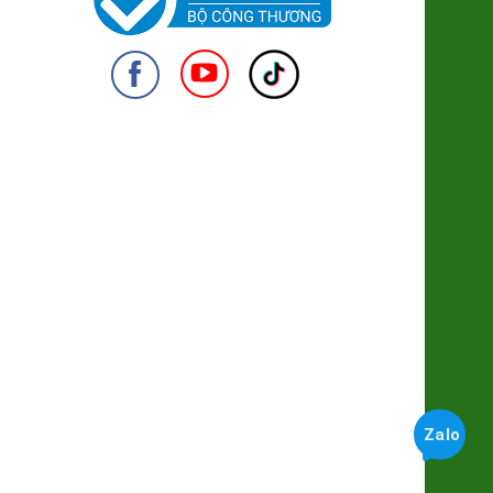
94.000đ/Cái
Giò Mít Chay
79.000đ/Gói 250g
950
Rong Sụn Geen Food
38.000đ/Túi 150g