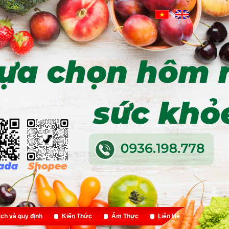
ch và quy định
Kiến Thức
Ẩm Thực
Liên Hệ