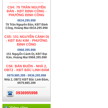
CS4: 79 TRẦN NGUYÊN
ĐÁN - KĐT ĐỊNH CÔNG -
PHƯỜNG ĐỊNH CÔNG
0834.295.998
79 Trần Nguyên Đán, KĐT Định
Công, Hoàng Mai 0834.295.998
CS5: 151 NGUYỄN CẢNH DỊ
- KĐT ĐẠI KIM - PHƯỜNG
ĐỊNH CÔNG
0968.395.998
151 Nguyễn Cảnh Dị, KĐT Đại
Kim, Hoàng Mai 0968.395.998
CS6: BÁN BUÔN - NHÀ 2,
OBT2 - KĐT BẮC LINH ĐÀM
0979.985.399 - 0936.295.998
Nhà 2, OBT2 KĐT Bắc Linh Đàm,
0979.985.399
0936995998
Video clips