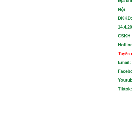
Địa ch
Nội
ĐKKD:
14.4.2
CSKH 
Hotlin
Tuyển 
Email:
Faceb
Youtu
Tiktok