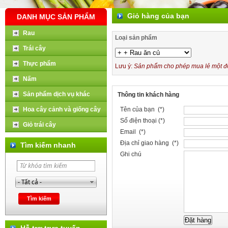
Giỏ hàng của bạn
DANH MỤC SẢN PHẨM
Rau
Loại sản phẩm
Trái cây
Thực phẩm
Lưu ý:
Sản phẩm cho phép mua lẻ một đơn
Nấm
Sản phẩm dịch vụ khác
Thông tin khách hàng
Hoa cây cảnh và giống cây
Tên của bạn (*)
Số điện thoại (*)
Giỏ trái cây
Email (*)
Địa chỉ giao hàng (*)
Tìm kiếm nhanh
Ghi chú
Hỗ trợ trực tuyến