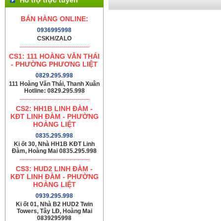
BÁN HÀNG ONLINE:
0936995998
CSKH/ZALO
CS1: 111 HOÀNG VĂN THÁI
- PHƯỜNG PHƯƠNG LIỆT
0829.295.998
111 Hoàng Văn Thái, Thanh Xuân
Hotline: 0829.295.998
CS2: HH1B LINH ĐÀM -
KĐT LINH ĐÀM - PHƯỜNG
HOÀNG LIỆT
0835.295.998
Ki ốt 30, Nhà HH1B KĐT Linh
Đàm, Hoàng Mai 0835.295.998
CS3: HUD2 LINH ĐÀM -
KĐT LINH ĐÀM - PHƯỜNG
HOÀNG LIỆT
0939.295.998
Ki ốt 01, Nhà B2 HUD2 Twin
Towers, Tây LĐ, Hoàng Mai
0839295998