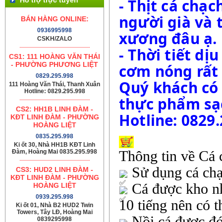
- Thịt cá chạ
người già và t
BÁN HÀNG ONLINE:
0936995998
CSKH/ZALO
- Thời tiết dị
CS1: 111 HOÀNG VĂN THÁI
- PHƯỜNG PHƯƠNG LIỆT
cơm nóng rất 
0829.295.998
Quý khách có 
111 Hoàng Văn Thái, Thanh Xuân
Hotline: 0829.295.998
thực phẩm sạc
CS2: HH1B LINH ĐÀM -
Hotline: 0829
KĐT LINH ĐÀM - PHƯỜNG
HOÀNG LIỆT
0835.295.998
Ki ốt 30, Nhà HH1B KĐT Linh
Đàm, Hoàng Mai 0835.295.998
Thông tin về Cá 
Sử dụng cá chạ
CS3: HUD2 LINH ĐÀM -
KĐT LINH ĐÀM - PHƯỜNG
Cá được kho nhừ
HOÀNG LIỆT
0939.295.998
10 tiếng nên có 
Ki ốt 01, Nhà B2 HUD2 Twin
Towers, Tây LĐ, Hoàng Mai
Nồi cá được đó
0839295998