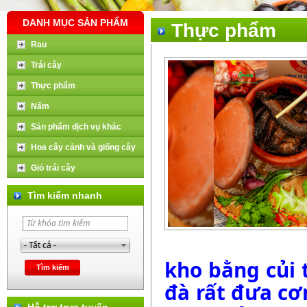
DANH MỤC SẢN PHẨM
Thực phẩm
Rau
Trái cây
Thực phẩm
Nấm
Sản phẩm dịch vụ khác
Hoa cây cảnh và giống cây
Giỏ trái cây
Tìm kiếm nhanh
kho bằng củi
đà rất đưa cơ
Hỗ trợ trực tuyến