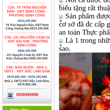
biếu tặng rất thu
CS4: 79 TRẦN NGUYÊN
ĐÁN - KĐT ĐỊNH CÔNG -
Sản phẩm được 
PHƯỜNG ĐỊNH CÔNG
0834.295.998
cơ sở đã đc cấp 
79 Trần Nguyên Đán, KĐT Định
Công, Hoàng Mai 0834.295.998
an toàn Thực ph
CS5: 151 NGUYỄN CẢNH DỊ
Là 1 trong nhữ
- KĐT ĐẠI KIM - PHƯỜNG
ĐỊNH CÔNG
sao.
0968.395.998
151 Nguyễn Cảnh Dị, KĐT Đại
Kim, Hoàng Mai 0968.395.998
CS6: BÁN BUÔN - NHÀ 2,
OBT2 - KĐT BẮC LINH ĐÀM
0979.985.399 - 0936.295.998
Nhà 2, OBT2 KĐT Bắc Linh Đàm,
0979.985.399
0936995998
Video clips