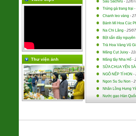
Sầu Sachiru
-
12/07
Trứng gà trang trại
Chanh leo vàng
-
27
Bánh Mì Hoa Cúc P
Na Chi Lăng
-
25/07
Bột sắn dây nguyên
Trà Hoa Vàng Vũ Gi
Măng Cụt Juixy
-
22
Thư viện ảnh
Măng tây Nha Hố
-
SỮA CHUA YẾN SÀO
NGÔ NẾP TÍ HON
-
Ngon Su Su Non
-
2
Nhãn Lồng Hưng Y
Nước gạo Hàn Quố