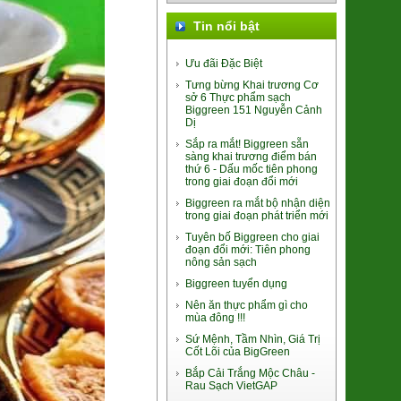
Tin nổi bật
Ưu đãi Đặc Biệt
Tưng bừng Khai trương Cơ
sở 6 Thực phẩm sạch
Biggreen 151 Nguyễn Cảnh
Dị
Sắp ra mắt! Biggreen sẵn
Mật Hoa Dừa lên men Cider
sàng khai trương điểm bán
thứ 6 - Dấu mốc tiên phong
220.000đ/Chai
trong giai đoạn đổi mới
Biggreen ra mắt bộ nhận diện
trong giai đoạn phát triển mới
Tuyên bố Biggreen cho giai
đoạn đổi mới: Tiên phong
nông sản sạch
Biggreen tuyển dụng
Nên ăn thực phẩm gì cho
mùa đông !!!
Sứ Mệnh, Tầm Nhìn, Giá Trị
Cốt Lõi của BigGreen
Đu Đủ ruột đỏ da xanh
Bắp Cải Trắng Mộc Châu -
7.500đ/100g
Rau Sạch VietGAP