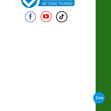
Trà Gạo lứt Đông Trùng
178.000đ/Lọ
Kẹo Lạc Đỏ - Trúc Hồng Trà
(SP322001)
950
49.000đ/Hộp
Đường hoa dừa Hữu cơ (lọ thuỷ
tinh)