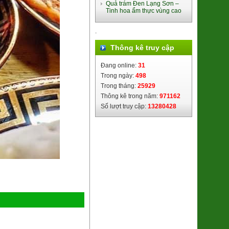
Quả trám Đen Lạng Sơn –
Tinh hoa ẩm thực vùng cao
.
Thông kê truy cập
Đang online:
31
Trong ngày:
498
Trong tháng:
25929
Đào Thiên Sơn Uno
Thông kê trong năm:
971162
435.000đ/Hộp
Số lượt truy cập:
13280428
Bún Gạo Lứt sấy lạnh
85.000đ/Hộp