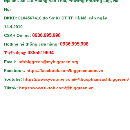
Địa chỉ: Số 115 Hoàng Văn Thái, Phường Phương Liệt, Hà
Nội
ĐKKD: 0104567410
do Sở KHĐT TP Hà Nội
cấp ngày
14.4.2010
0936.995.998
CSKH Online:
0936.995.998
Hotline hệ thống cửa hàng:
0355519694
Tuyển dụng:
Email:
infobiggreen@mybiggreen.org
Facebook:
https://facebook.com/biggreen.com.vn
Youtube:
https://www.youtube.com/@thucphamsachbiggreen6
Tiktok:
https://www.tiktok.com/@biggreen.vn