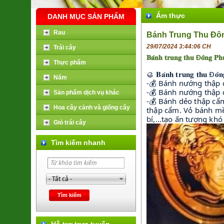
Ẩm thực
DANH MỤC SẢN PHẨM
Rau
Bánh Trung Thu Đ
29/07/2024 3:44:06 CH
Trái cây
𝐁𝐚́𝐧𝐡 𝐭𝐫𝐮𝐧𝐠 𝐭𝐡𝐮 Đ𝐨̂𝐧𝐠 𝐏𝐡𝐮
Thực phẩm
🥮 𝐁𝐚́𝐧𝐡 𝐭𝐫𝐮𝐧𝐠 𝐭𝐡𝐮 Đ𝐨̂
Nấm
-💰 Bánh nướng thập
-💰 Bánh nướng thập
Sản phẩm dịch vụ khác
-💰 Bánh dẻo thập cẩ
Hoa cây cảnh và giống cây
thập cẩm. Vỏ bánh mềm
bí,…tạo ấn tượng khó
Giỏ trái cây
Tìm kiếm nhanh
Hỗ trợ trực tuyến