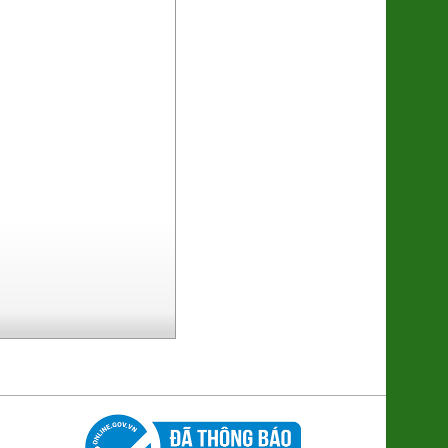
Mỳ Mug Nhật Bản
(4902105016091)
75.000đ/Gói
Gạo Cốm Sữa ST25 (Túi 5kg)
(8936088071170)
340.000đ/Túi 5kg