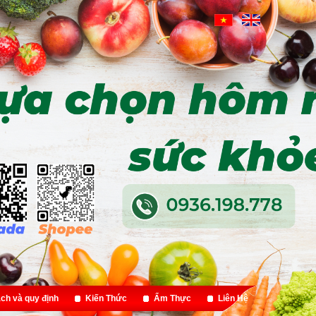
ch và quy định
Kiến Thức
Ẩm Thực
Liên Hệ