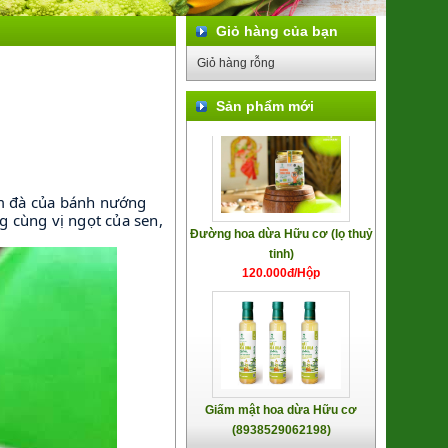
Kẹo Lạc Đỏ - Trúc Hồng Trà
Giỏ hàng của bạn
(SP322001)
49.000đ/Hộp
Giỏ hàng rỗng
Sản phẩm mới
Đường hoa dừa Hữu cơ (lọ thuỷ
ậm đà của bánh nướng
tinh)
g cùng vị ngọt của sen,
120.000đ/Hộp
Giấm mật hoa dừa Hữu cơ
(8938529062198)
96.000đ/Chai