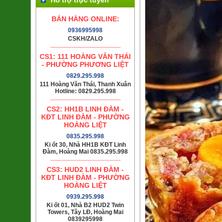
BÁN HÀNG ONLINE:
0936995998
CSKH/ZALO
CS1: 111 HOÀNG VĂN THÁI
- PHƯỜNG PHƯƠNG LIỆT
0829.295.998
111 Hoàng Văn Thái, Thanh Xuân
Hotline: 0829.295.998
CS2: HH1B LINH ĐÀM -
KĐT LINH ĐÀM - PHƯỜNG
HOÀNG LIỆT
0835.295.998
Ki ốt 30, Nhà HH1B KĐT Linh
Đàm, Hoàng Mai 0835.295.998
CS3: HUD2 LINH ĐÀM -
KĐT LINH ĐÀM - PHƯỜNG
HOÀNG LIỆT
0939.295.998
Ki ốt 01, Nhà B2 HUD2 Twin
Towers, Tây LĐ, Hoàng Mai
0839295998