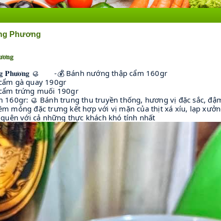
ông Phương
̛𝐨̛𝐧𝐠
😘
𝐠 𝐏𝐡𝐮̛𝐨̛𝐧𝐠 🥮
-💰 Bánh nướng thập cẩm 160gr
 cẩm gà quay 190gr
 cẩm trứng muối 190gr
m 160gr: 🥮 Bánh trung thu truyền thống, hương vị đặc sắc, đ
 mỏng đặc trưng kết hợp với vị mặn của thịt xá xíu, lạp xưởn
 quên với cả những thực khách khó tính nhất