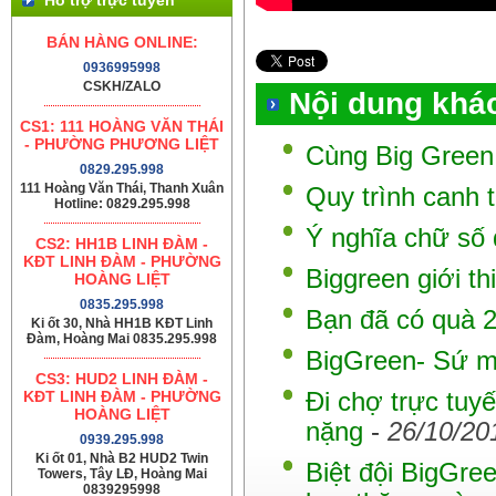
BÁN HÀNG ONLINE:
0936995998
CSKH/ZALO
Nội dung khá
CS1: 111 HOÀNG VĂN THÁI
- PHƯỜNG PHƯƠNG LIỆT
Cùng Big Green
0829.295.998
111 Hoàng Văn Thái, Thanh Xuân
Quy trình canh t
Hotline: 0829.295.998
Ý nghĩa chữ số 
CS2: HH1B LINH ĐÀM -
KĐT LINH ĐÀM - PHƯỜNG
Biggreen giới t
HOÀNG LIỆT
0835.295.998
Bạn đã có quà 
Ki ốt 30, Nhà HH1B KĐT Linh
Đàm, Hoàng Mai 0835.295.998
BigGreen- Sứ m
CS3: HUD2 LINH ĐÀM -
KĐT LINH ĐÀM - PHƯỜNG
Đi chợ trực tuy
HOÀNG LIỆT
nặng
-
26/10/20
0939.295.998
Ki ốt 01, Nhà B2 HUD2 Twin
Biệt đội BigGre
Towers, Tây LĐ, Hoàng Mai
0839295998