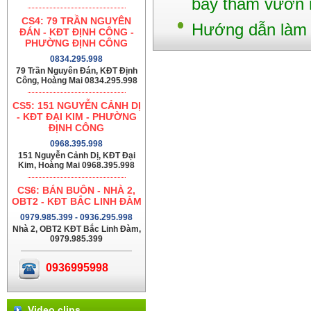
bay thăm vườn 
CS4: 79 TRẦN NGUYÊN
Hướng dẫn làm m
ĐÁN - KĐT ĐỊNH CÔNG -
PHƯỜNG ĐỊNH CÔNG
0834.295.998
79 Trần Nguyên Đán, KĐT Định
Công, Hoàng Mai 0834.295.998
CS5: 151 NGUYỄN CẢNH DỊ
- KĐT ĐẠI KIM - PHƯỜNG
ĐỊNH CÔNG
0968.395.998
151 Nguyễn Cảnh Dị, KĐT Đại
Kim, Hoàng Mai 0968.395.998
CS6: BÁN BUÔN - NHÀ 2,
OBT2 - KĐT BẮC LINH ĐÀM
0979.985.399 - 0936.295.998
Nhà 2, OBT2 KĐT Bắc Linh Đàm,
0979.985.399
0936995998
Video clips