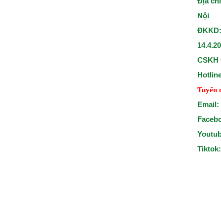
Địa ch
Nội
ĐKKD:
14.4.2
CSKH 
Hotlin
Tuyển 
Email:
Faceb
Youtu
Tiktok