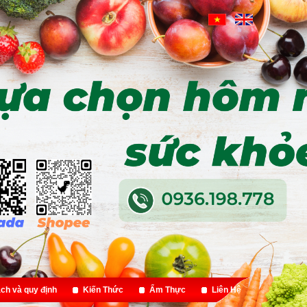
ch và quy định
Kiến Thức
Ẩm Thực
Liên Hệ