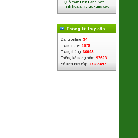
Quả trám Đen Lạng Sơn –
Tinh hoa ẩm thực vùng cao
.
Bánh trung thu Đông Phương
Thông kê truy cập
(nhân TC 170g)
94.000đ/Cái
Đang online:
34
Trong ngày:
1678
Trong tháng:
30998
Thông kê trong năm:
976231
Số lượt truy cập:
13285497
Lá Giang Khô Bình Định
(SP010245)
39.000đ/Hộp