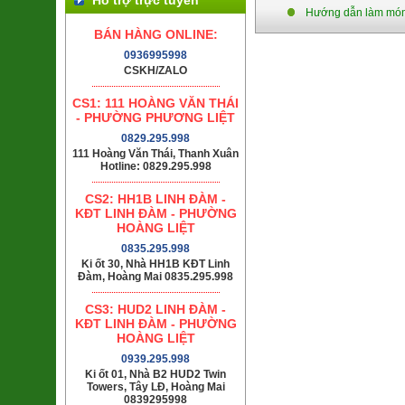
Hướng dẫn làm món t
BÁN HÀNG ONLINE:
0936995998
CSKH/ZALO
CS1: 111 HOÀNG VĂN THÁI
- PHƯỜNG PHƯƠNG LIỆT
0829.295.998
111 Hoàng Văn Thái, Thanh Xuân
Hotline: 0829.295.998
CS2: HH1B LINH ĐÀM -
KĐT LINH ĐÀM - PHƯỜNG
HOÀNG LIỆT
0835.295.998
Ki ốt 30, Nhà HH1B KĐT Linh
Đàm, Hoàng Mai 0835.295.998
CS3: HUD2 LINH ĐÀM -
KĐT LINH ĐÀM - PHƯỜNG
HOÀNG LIỆT
0939.295.998
Ki ốt 01, Nhà B2 HUD2 Twin
Towers, Tây LĐ, Hoàng Mai
0839295998