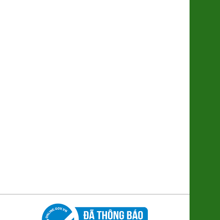
Súp lơ xanh Baby Đà Lạt
(2611048)
9.000đ/100g
Nghệ Nano Curcumin (Gel)
(8938512491448)
380.000đ/Hộp
Ổi Di trạch (2621122)
48.000đ/Kg