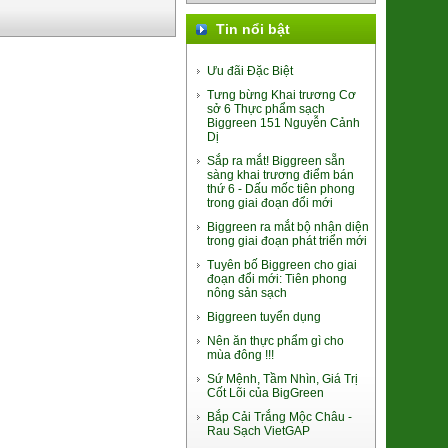
Tin nổi bật
Ưu đãi Đặc Biệt
Tưng bừng Khai trương Cơ
sở 6 Thực phẩm sạch
Biggreen 151 Nguyễn Cảnh
Khoai Lang Mật Đà Lạt Xuất khẩu
Dị
(SP001318)
Sắp ra mắt! Biggreen sẵn
7.500đ/100g
sàng khai trương điểm bán
thứ 6 - Dấu mốc tiên phong
trong giai đoạn đổi mới
Biggreen ra mắt bộ nhận diện
trong giai đoạn phát triển mới
Tuyên bố Biggreen cho giai
đoạn đổi mới: Tiên phong
nông sản sạch
Biggreen tuyển dụng
Trứng gà Thảo dược Hùng Mười
Nên ăn thực phẩm gì cho
mùa đông !!!
56.000đ/Hộp 10 quả
Sứ Mệnh, Tầm Nhìn, Giá Trị
Cốt Lõi của BigGreen
Bắp Cải Trắng Mộc Châu -
Rau Sạch VietGAP