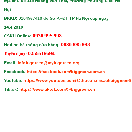
Địa chỉ: Số 115 Hoàng Văn Thái, Phường Phương Liệt, Hà
Nội
ĐKKD: 0104567410
do Sở KHĐT TP Hà Nội
cấp ngày
14.4.2010
0936.995.998
CSKH Online:
0936.995.998
Hotline hệ thống cửa hàng:
0355519694
Tuyển dụng:
Email:
infobiggreen@mybiggreen.org
Facebook:
https://facebook.com/biggreen.com.vn
Youtube:
https://www.youtube.com/@thucphamsachbiggreen6
Tiktok:
https://www.tiktok.com/@biggreen.vn