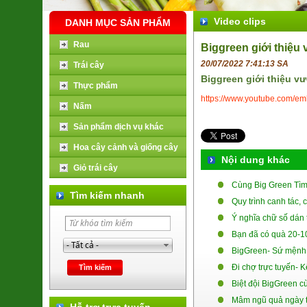
Video clips
DANH MỤC SẢN PHẨM
Rau
Biggreen giới thiệ
20/07/2022 7:41:13 SA
Trái cây
Biggreen giới thiệu v
Thực phẩm
https://www.youtube.com/e
Nấm
Sản phẩm dịch vụ khác
Hoa cây cảnh và giống cây
Nội dung khác
Giỏ trái cây
Cùng Big Green Tì
Tìm kiếm nhanh
Quy trình canh tác, 
Ý nghĩa chữ số dán
Bạn đã có quà 20-1
BigGreen- Sứ mệnh 
Đi chợ trực tuyến- 
Biệt đội BigGreen 
Mâm ngũ quả ngày t
Hỗ trợ trực tuyến