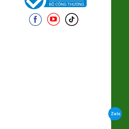
Long Nhãn ôm Sen Vinagri
155.000đ/Hộp
Cốm Làng Vòng
950
28.500đ/100g