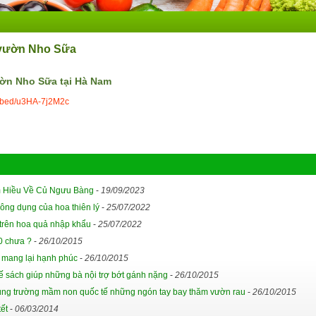
u vườn Nho Sữa
ườn Nho Sữa tại Hà Nam
mbed/u3HA-7j2M2c
m Hiều Về Củ Ngưu Bàng
-
19/09/2023
công dụng của hoa thiên lý
-
25/07/2022
 trên hoa quả nhập khẩu
-
25/07/2022
0 chưa ?
-
26/10/2015
mang lại hạnh phúc
-
26/10/2015
Kế sách giúp những bà nội trợ bớt gánh nặng
-
26/10/2015
cùng trường mầm non quốc tế những ngón tay bay thăm vườn rau
-
26/10/2015
ết
-
06/03/2014