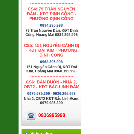
CS4: 79 TRẦN NGUYÊN
ĐÁN - KĐT ĐỊNH CÔNG -
PHƯỜNG ĐỊNH CÔNG
0834.295.998
79 Trần Nguyên Đán, KĐT Định
Công, Hoàng Mai 0834.295.998
CS5: 151 NGUYỄN CẢNH DỊ
- KĐT ĐẠI KIM - PHƯỜNG
ĐỊNH CÔNG
0968.395.998
151 Nguyễn Cảnh Dị, KĐT Đại
Kim, Hoàng Mai 0968.395.998
CS6: BÁN BUÔN - NHÀ 2,
OBT2 - KĐT BẮC LINH ĐÀM
0979.985.399 - 0936.295.998
Nhà 2, OBT2 KĐT Bắc Linh Đàm,
0979.985.399
0936995998
Video clips