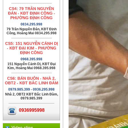
CS4: 79 TRẦN NGUYÊN
ĐÁN - KĐT ĐỊNH CÔNG -
PHƯỜNG ĐỊNH CÔNG
0834.295.998
79 Trần Nguyên Đán, KĐT Định
Công, Hoàng Mai 0834.295.998
CS5: 151 NGUYỄN CẢNH DỊ
- KĐT ĐẠI KIM - PHƯỜNG
ĐỊNH CÔNG
0968.395.998
151 Nguyễn Cảnh Dị, KĐT Đại
Kim, Hoàng Mai 0968.395.998
CS6: BÁN BUÔN - NHÀ 2,
OBT2 - KĐT BẮC LINH ĐÀM
0979.985.399 - 0936.295.998
Nhà 2, OBT2 KĐT Bắc Linh Đàm,
0979.985.399
0936995998
Video clips