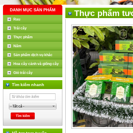
DANH MỤC SẢN PHẨM
Thực phẩm tư
Rau
Trái cây
Thực phẩm
Nấm
Sản phẩm dịch vụ khác
Hoa cây cảnh và giống cây
Giỏ trái cây
Tìm kiếm nhanh
Hỗ trợ trực tuyến