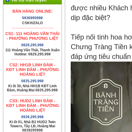
được nhiều Khách h
BÁN HÀNG ONLINE:
dịp đặc biệt?
0936995998
CSKH/ZALO
CS1: 111 HOÀNG VĂN THÁI
Tiếp nối tinh hoa 
- PHƯỜNG PHƯƠNG LIỆT
0829.295.998
Chưng Tràng Tiền k
111 Hoàng Văn Thái, Thanh Xuân
Hotline: 0829.295.998
đáp ứng tiêu chuẩn
CS2: HH1B LINH ĐÀM -
KĐT LINH ĐÀM - PHƯỜNG
HOÀNG LIỆT
0835.295.998
Ki ốt 30, Nhà HH1B KĐT Linh
Đàm, Hoàng Mai 0835.295.998
CS3: HUD2 LINH ĐÀM -
KĐT LINH ĐÀM - PHƯỜNG
HOÀNG LIỆT
0939.295.998
Ki ốt 01, Nhà B2 HUD2 Twin
Towers, Tây LĐ, Hoàng Mai
0839295998