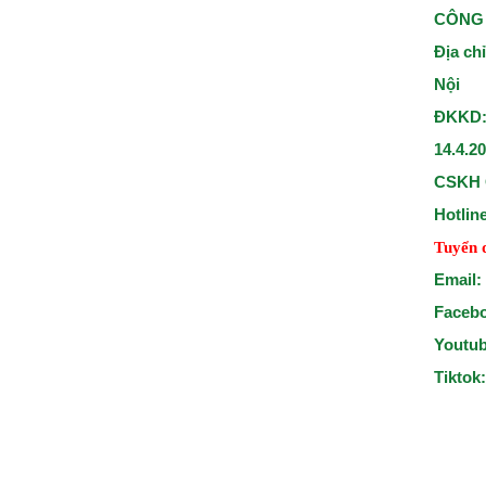
CÔNG 
Địa ch
Nội
ĐKKD:
14.4.2
CSKH 
Hotlin
Tuyển 
Email:
Faceb
Youtu
Tiktok