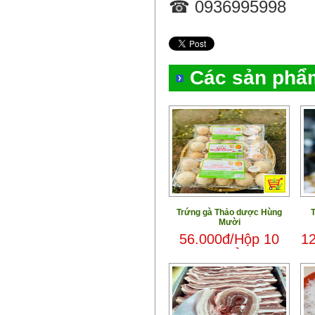
☎ 0936995998
Các sản phẩ
Trứng gà Thảo dược Hùng
T
Mười
56.000đ/Hộp 10
12
quả