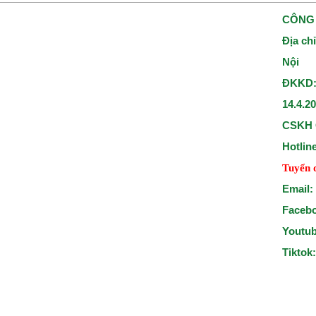
CÔNG 
Địa ch
Nội
ĐKKD:
14.4.2
CSKH 
Hotlin
Tuyển 
Email:
Faceb
Youtu
Tiktok