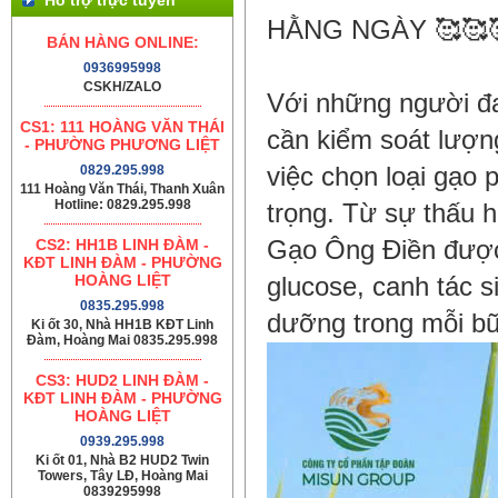
HẰNG NGÀY 🥰🥰
BÁN HÀNG ONLINE:
0936995998
CSKH/ZALO
Với những người đa
CS1: 111 HOÀNG VĂN THÁI
cần kiểm soát lượn
- PHƯỜNG PHƯƠNG LIỆT
0829.295.998
việc chọn loại gạo
111 Hoàng Văn Thái, Thanh Xuân
Hotline: 0829.295.998
trọng. Từ sự thấu h
CS2: HH1B LINH ĐÀM -
Gạo Ông Điền được
KĐT LINH ĐÀM - PHƯỜNG
HOÀNG LIỆT
glucose, canh tác 
0835.295.998
dưỡng trong mỗi b
Ki ốt 30, Nhà HH1B KĐT Linh
Đàm, Hoàng Mai 0835.295.998
CS3: HUD2 LINH ĐÀM -
KĐT LINH ĐÀM - PHƯỜNG
HOÀNG LIỆT
0939.295.998
Ki ốt 01, Nhà B2 HUD2 Twin
Towers, Tây LĐ, Hoàng Mai
0839295998