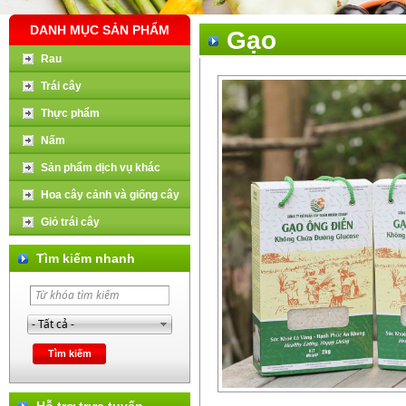
DANH MỤC SẢN PHẨM
Gạo
Rau
Trái cây
Thực phẩm
Nấm
Sản phẩm dịch vụ khác
Hoa cây cảnh và giống cây
Giỏ trái cây
Tìm kiếm nhanh
Hỗ trợ trực tuyến