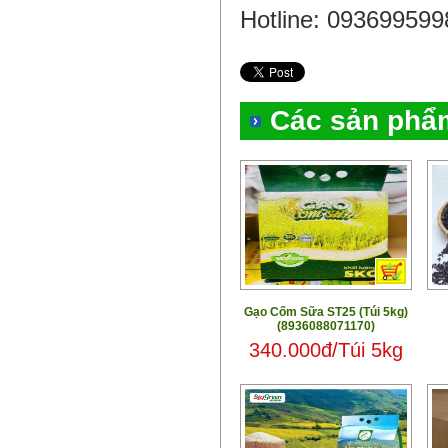
Hotline: 093699599
Các sản phẩ
Gạo Cốm Sữa ST25 (Túi 5kg)
(8936088071170)
340.000đ/Túi 5kg