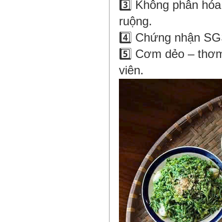
3️⃣ Không phân hóa
ruộng.
4️⃣ Chứng nhận SGS
5️⃣ Cơm dẻo – thơm
viên.