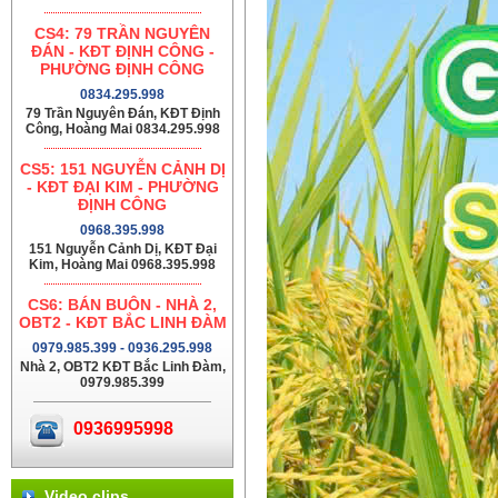
CS4: 79 TRẦN NGUYÊN
ĐÁN - KĐT ĐỊNH CÔNG -
PHƯỜNG ĐỊNH CÔNG
0834.295.998
79 Trần Nguyên Đán, KĐT Định
Công, Hoàng Mai 0834.295.998
CS5: 151 NGUYỄN CẢNH DỊ
- KĐT ĐẠI KIM - PHƯỜNG
ĐỊNH CÔNG
0968.395.998
151 Nguyễn Cảnh Dị, KĐT Đại
Kim, Hoàng Mai 0968.395.998
CS6: BÁN BUÔN - NHÀ 2,
OBT2 - KĐT BẮC LINH ĐÀM
0979.985.399 - 0936.295.998
Nhà 2, OBT2 KĐT Bắc Linh Đàm,
0979.985.399
0936995998
Video clips