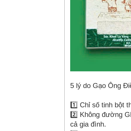
5 lý do Gạo Ông Đi
1️⃣ Chỉ số tinh bột
2️⃣ Không đường Gl
cả gia đình.