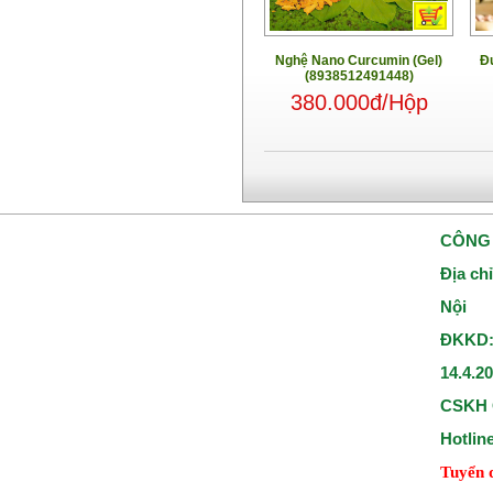
Nghệ Nano Curcumin (Gel)
Đ
(8938512491448)
380.000đ/Hộp
CÔNG 
Địa ch
Nội
ĐKKD:
14.4.2
CSKH 
Hotlin
Tuyển 