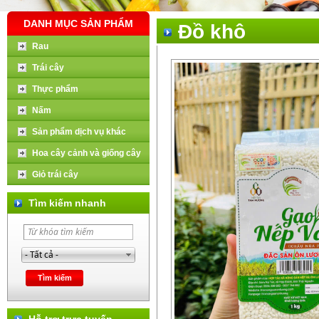
DANH MỤC SẢN PHẨM
Đồ khô
Rau
Trái cây
Thực phẩm
Nấm
Sản phẩm dịch vụ khác
Hoa cây cảnh và giống cây
Giỏ trái cây
Tìm kiếm nhanh
Hỗ trợ trực tuyến