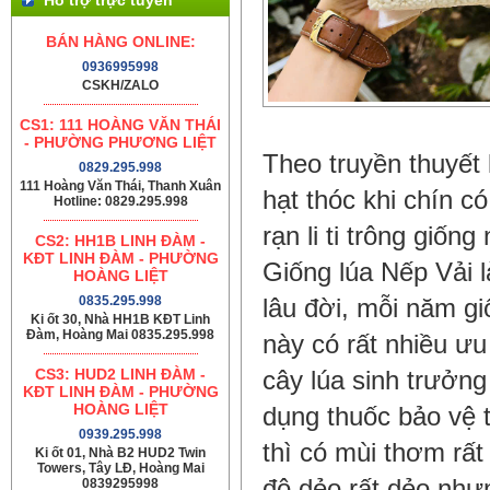
BÁN HÀNG ONLINE:
0936995998
CSKH/ZALO
CS1: 111 HOÀNG VĂN THÁI
- PHƯỜNG PHƯƠNG LIỆT
Theo truyền thuyết 
0829.295.998
111 Hoàng Văn Thái, Thanh Xuân
hạt thóc khi chín 
Hotline: 0829.295.998
rạn li ti trông giốn
CS2: HH1B LINH ĐÀM -
KĐT LINH ĐÀM - PHƯỜNG
Giống lúa Nếp Vải 
HOÀNG LIỆT
0835.295.998
lâu đời, mỗi năm gi
Ki ốt 30, Nhà HH1B KĐT Linh
Đàm, Hoàng Mai 0835.295.998
này có rất nhiều ưu
CS3: HUD2 LINH ĐÀM -
cây lúa sinh trưởng
KĐT LINH ĐÀM - PHƯỜNG
HOÀNG LIỆT
dụng thuốc bảo vệ t
0939.295.998
thì có mùi thơm rất
Ki ốt 01, Nhà B2 HUD2 Twin
Towers, Tây LĐ, Hoàng Mai
độ dẻo rất dẻo như
0839295998