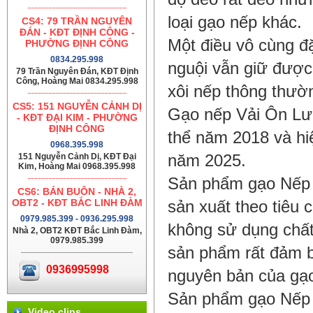
loại gạo nếp khác.
CS4: 79 TRẦN NGUYÊN
ĐÁN - KĐT ĐỊNH CÔNG -
Một điều vô cùng đặ
PHƯỜNG ĐỊNH CÔNG
0834.295.998
nguội vẫn giữ được
79 Trần Nguyên Đán, KĐT Định
Công, Hoàng Mai 0834.295.998
xôi nếp thông thườ
CS5: 151 NGUYỄN CẢNH DỊ
Gạo nếp Vải Ôn Lư
- KĐT ĐẠI KIM - PHƯỜNG
ĐỊNH CÔNG
thể năm 2018 và hi
0968.395.998
151 Nguyễn Cảnh Dị, KĐT Đại
năm 2025.
Kim, Hoàng Mai 0968.395.998
Sản phẩm gạo Nếp 
CS6: BÁN BUÔN - NHÀ 2,
OBT2 - KĐT BẮC LINH ĐÀM
sản xuất theo tiêu
0979.985.399 - 0936.295.998
không sử dụng chất
Nhà 2, OBT2 KĐT Bắc Linh Đàm,
0979.985.399
sản phẩm rất đảm b
0936995998
nguyên bản của gạ
Sản phẩm gạo Nếp 
Video clips