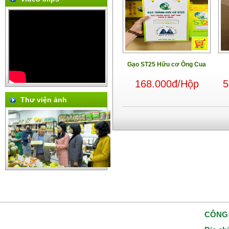
Gạo ST25 Hữu cơ Ông Cua
168.000đ/Hộp
5
Thư viện ảnh
CÔNG 