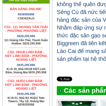
không thể quên đượ
BÁN HÀNG ONLINE:
Séng Cù đã nức tiế
0936995998
CSKH/ZALO
hàng đặc sản của V
Nhằm đáp ứng sự 
CS1: 111 HOÀNG VĂN THÁI
- PHƯỜNG PHƯƠNG LIỆT
thức đặc sản gạo s
0829.295.998
111 Hoàng Văn Thái, Thanh Xuân
Biggreen đã liên k
Hotline: 0829.295.998
Lào Cai để mang sả
CS2: HH1B LINH ĐÀM -
KĐT LINH ĐÀM - PHƯỜNG
sản phẩm tại hệ th
HOÀNG LIỆT
0835.295.998
Ki ốt 30, Nhà HH1B KĐT Linh
Đàm, Hoàng Mai 0835.295.998
CS3: HUD2 LINH ĐÀM -
KĐT LINH ĐÀM - PHƯỜNG
HOÀNG LIỆT
Các sản phẩ
0939.295.998
Ki ốt 01, Nhà B2 HUD2 Twin
Towers, Tây LĐ, Hoàng Mai
0839295998