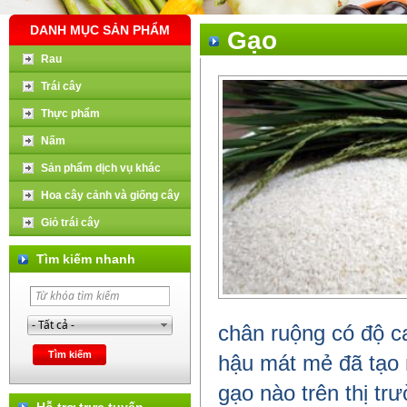
DANH MỤC SẢN PHẨM
Gạo
Rau
Trái cây
Thực phẩm
Nấm
Sản phẩm dịch vụ khác
Hoa cây cảnh và giống cây
Giỏ trái cây
Tìm kiếm nhanh
chân ruộng có độ c
hậu mát mẻ đã tạo n
gạo nào trên thị tr
Hỗ trợ trực tuyến