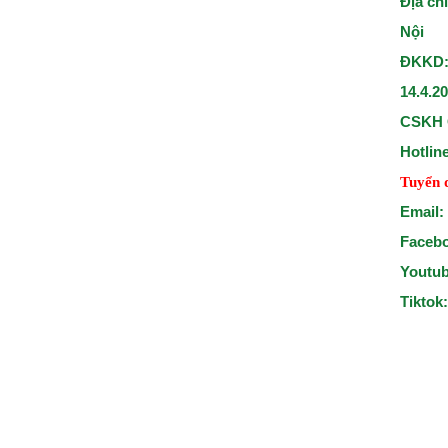
Địa ch
Nội
ĐKKD:
14.4.2
CSKH 
Hotlin
Tuyển 
Email:
Faceb
Youtu
Tiktok