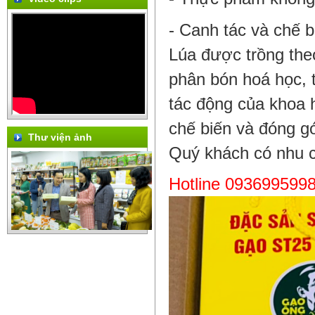
- Canh tác và chế b
Lúa được trồng th
phân bón hoá học, t
tác động của khoa 
chế biến và đóng gó
Thư viện ảnh
Quý khách có nhu c
Hotline 093699599