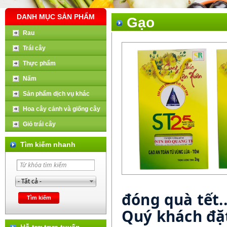
DANH MỤC SẢN PHẨM
Gạo
Rau
Trái cây
Thực phẩm
Nấm
Sản phẩm dịch vụ khác
Hoa cây cảnh và giống cây
Giỏ trái cây
Tìm kiếm nhanh
đóng quà tết..
Quý khách đặt
Hỗ trợ trực tuyến