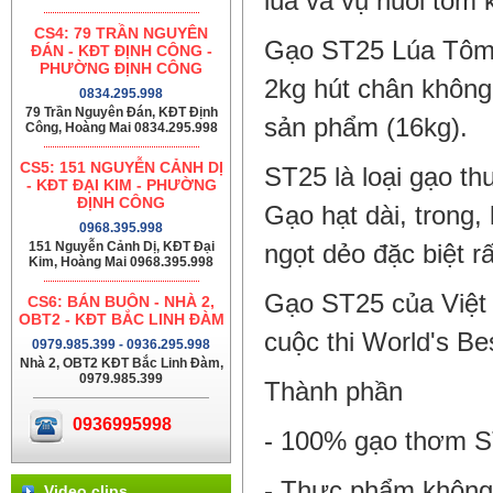
lúa và vụ nuôi tôm k
CS4: 79 TRẦN NGUYÊN
Gạo ST25 Lúa Tôm 
ĐÁN - KĐT ĐỊNH CÔNG -
PHƯỜNG ĐỊNH CÔNG
2kg hút chân không
0834.295.998
79 Trần Nguyên Đán, KĐT Định
sản phẩm (16kg).
Công, Hoàng Mai 0834.295.998
CS5: 151 NGUYỄN CẢNH DỊ
ST25 là loại gạo th
- KĐT ĐẠI KIM - PHƯỜNG
ĐỊNH CÔNG
Gạo hạt dài, trong
0968.395.998
151 Nguyễn Cảnh Dị, KĐT Đại
ngọt dẻo đặc biệt r
Kim, Hoàng Mai 0968.395.998
Gạo ST25 của Việt 
CS6: BÁN BUÔN - NHÀ 2,
OBT2 - KĐT BẮC LINH ĐÀM
cuộc thi World's Be
0979.985.399 - 0936.295.998
Nhà 2, OBT2 KĐT Bắc Linh Đàm,
0979.985.399
Thành phần
0936995998
- 100% gạo thơm 
- Thực phẩm không 
Video clips