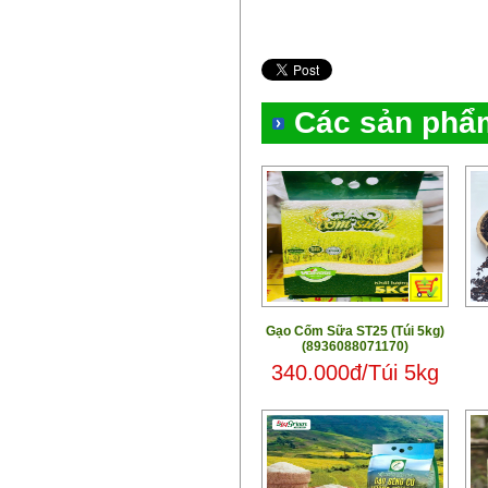
Các sản phẩ
Gạo Cốm Sữa ST25 (Túi 5kg)
(8936088071170)
340.000đ/Túi 5kg