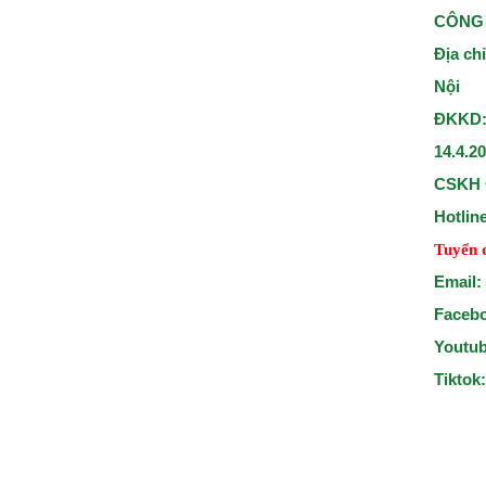
CÔNG 
Địa ch
Nội
ĐKKD:
14.4.2
CSKH 
Hotlin
Tuyển 
Email:
Faceb
Youtu
Tiktok