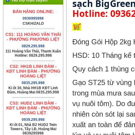
Hotline: 0936
BÁN HÀNG ONLINE:
0936995998
CSKH/ZALO
CS1: 111 HOÀNG VĂN THÁI
- PHƯỜNG PHƯƠNG LIỆT
Đóng Gói Hộp 2kg 
0829.295.998
111 Hoàng Văn Thái, Thanh Xuân
HSD: 10 Tháng kể t
Hotline: 0829.295.998
CS2: HH1B LINH ĐÀM -
Quy cách 1 thùng c
KĐT LINH ĐÀM - PHƯỜNG
HOÀNG LIỆT
Gạo ST25 từ vùng 
0835.295.998
Ki ốt 30, Nhà HH1B KĐT Linh
trong mùa mưa sau 
Đàm, Hoàng Mai 0835.295.998
vụ nuôi tôm). Do đ
CS3: HUD2 LINH ĐÀM -
KĐT LINH ĐÀM - PHƯỜNG
nhiên còn sót lại s
HOÀNG LIỆT
0939.295.998
xuất an toàn để đảm
Ki ốt 01, Nhà B2 HUD2 Twin
Towers, Tây LĐ, Hoàng Mai
0839295998