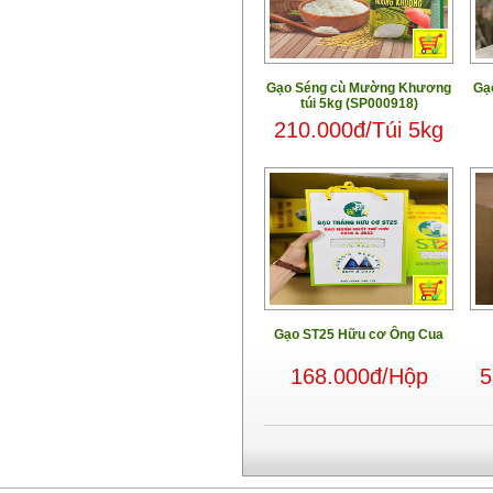
Gạo Séng cù Mường Khương
Gạ
túi 5kg (SP000918)
210.000đ/Túi 5kg
Gạo ST25 Hữu cơ Ông Cua
168.000đ/Hộp
5