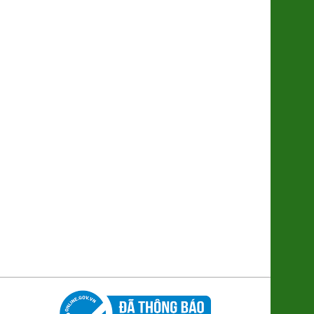
Trà Gạo lứt Đông Trùng
178.000đ/Lọ
Khế Chua (2612081)
5.500đ/100g
Cá Mòi kho nhừ
95.000đ/Hộp