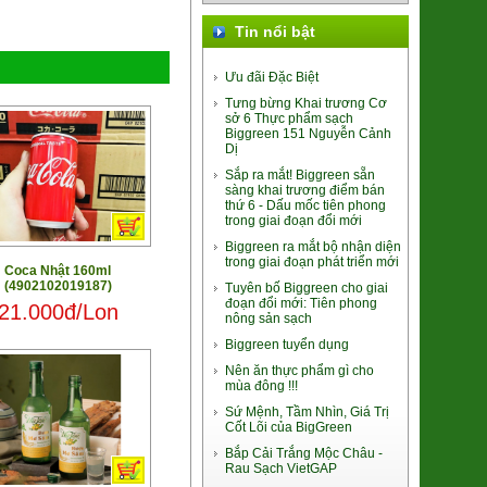
Tin nổi bật
Ưu đãi Đặc Biệt
Tưng bừng Khai trương Cơ
Đào Thiên Sơn Uno
sở 6 Thực phẩm sạch
435.000đ/Hộp
Biggreen 151 Nguyễn Cảnh
Dị
Sắp ra mắt! Biggreen sẵn
sàng khai trương điểm bán
thứ 6 - Dấu mốc tiên phong
trong giai đoạn đổi mới
Biggreen ra mắt bộ nhận diện
trong giai đoạn phát triển mới
Coca Nhật 160ml
Bún Gạo Lứt sấy lạnh
(4902102019187)
Tuyên bố Biggreen cho giai
85.000đ/Hộp
đoạn đổi mới: Tiên phong
21.000đ/Lon
nông sản sạch
Biggreen tuyển dụng
Nên ăn thực phẩm gì cho
mùa đông !!!
Sứ Mệnh, Tầm Nhìn, Giá Trị
Cốt Lõi của BigGreen
Mỳ Mug Nhật Bản
Bắp Cải Trắng Mộc Châu -
Rau Sạch VietGAP
(4902105016091)