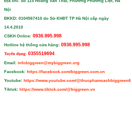
Địa chỉ: Số 115 Hoàng Văn Thái, Phường Phương Liệt, Hà
Nội
ĐKKD: 0104567410
do Sở KHĐT TP Hà Nội
cấp ngày
14.4.2010
0936.995.998
CSKH Online:
0936.995.998
Hotline hệ thống cửa hàng:
0355519694
Tuyển dụng:
Email:
infobiggreen@mybiggreen.org
Facebook:
https://facebook.com/biggreen.com.vn
Youtube:
https://www.youtube.com/@thucphamsachbiggreen6
Tiktok:
https://www.tiktok.com/@biggreen.vn