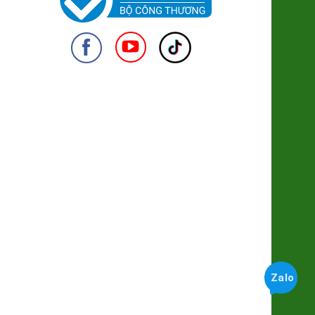
Nấm Đùi Gà Hữu cơ
38.000đ/Khay
950
Mật Hoa Dừa lên men Cider
220.000đ/Chai