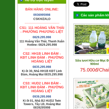
BÁN HÀNG ONLINE:
0936995998
Các sản phẩm k
CSKH/ZALO
CS1: 111 HOÀNG VĂN THÁI
- PHƯỜNG PHƯƠNG LIỆT
0829.295.998
111 Hoàng Văn Thái, Thanh Xuân
Hotline: 0829.295.998
CS2: HH1B LINH ĐÀM -
KĐT LINH ĐÀM - PHƯỜNG
Sữa tươi Hữu cơ Mục Đ
HOÀNG LIỆT
900ml
0835.295.998
75.000đ/Chai
Ki ốt 30, Nhà HH1B KĐT Linh
Đàm, Hoàng Mai 0835.295.998
CS3: HUD2 LINH ĐÀM -
KĐT LINH ĐÀM - PHƯỜNG
HOÀNG LIỆT
0939.295.998
Ki ốt 01, Nhà B2 HUD2 Twin
Towers, Tây LĐ, Hoàng Mai
0839295998