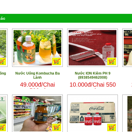
hác
ồng
Nước Uống Kombucha Ba
Nước ION Kiềm PH 9
Lành
(8938549462008)
49.000đ/Chai
10.000đ/Chai 550
500ml
ml