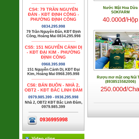
Nước Mật Hoa Dừa
CS4: 79 TRẦN NGUYÊN
SOKFARM
ĐÁN - KĐT ĐỊNH CÔNG -
40.000đ/Hộp
PHƯỜNG ĐỊNH CÔNG
0834.295.998
79 Trần Nguyên Đán, KĐT Định
Công, Hoàng Mai 0834.295.998
CS5: 151 NGUYỄN CẢNH DỊ
- KĐT ĐẠI KIM - PHƯỜNG
ĐỊNH CÔNG
0968.395.998
151 Nguyễn Cảnh Dị, KĐT Đại
Kim, Hoàng Mai 0968.395.998
Rượu mơ mật ong Núi 
(8938515582006)
CS6: BÁN BUÔN - NHÀ 2,
250.000đ/Cha
OBT2 - KĐT BẮC LINH ĐÀM
0979.985.399 - 0936.295.998
Nhà 2, OBT2 KĐT Bắc Linh Đàm,
0979.985.399
0936995998
Video clips