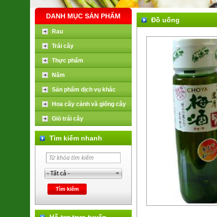
DANH MỤC SẢN PHẨM
Đồ uống
Rau
Trái cây
Thực phẩm
Nấm
Sản phẩm dịch vụ khác
Hoa cây cảnh và giống cây
Giỏ trái cây
Tìm kiếm nhanh
Hỗ trợ trực tuyến