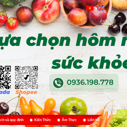
ch và quy định
Kiến Thức
Ẩm Thực
Liên Hệ