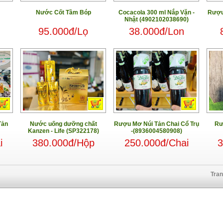
Nước Cốt Tầm Bóp
Cocacola 300 ml Nắp Vặn -
Rượu
Nhật (4902102038690)
95.000đ/Lọ
38.000đ/Lon
Tản
Nước uống dưỡng chất
Rượu Mơ Núi Tản Chai Cổ Trụ
Rư
Kanzen - Life (SP322178)
-(8936004580908)
i
380.000đ/Hộp
250.000đ/Chai
3
Tra