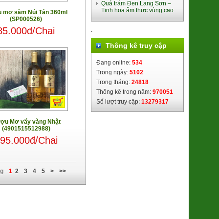
Quả trám Đen Lạng Sơn –
75.000đ/Gói
Tinh hoa ẩm thực vùng cao
 mơ sâm Núi Tản 360ml
(SP000526)
85.000đ/Chai
.
Thông kê truy cập
Đang online:
534
Trong ngày:
5102
Trong tháng:
24818
Thông kê trong năm:
970051
Số lượt truy cập:
13279317
Gạo Cốm Sữa ST25 (Túi 5kg)
(8936088071170)
ợu Mơ vẩy vàng Nhật
340.000đ/Túi 5kg
(4901515512988)
95.000đ/Chai
ng
1
2
3
4
5
>
>>