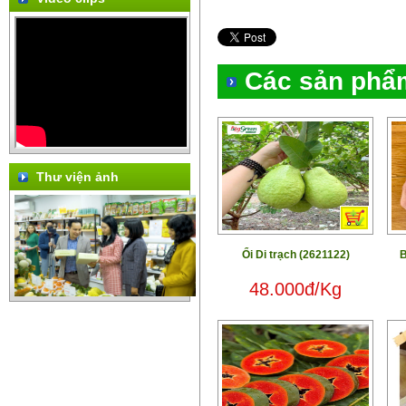
Các sản phẩ
Thư viện ảnh
Ổi Di trạch (2621122)
B
48.000đ/Kg