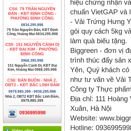
hiệu chứng nhận và
CS4: 79 TRẦN NGUYÊN
chuẩn VietGAP và l
ĐÁN - KĐT ĐỊNH CÔNG -
PHƯỜNG ĐỊNH CÔNG
- Vải Trứng Hưng Y
0834.295.998
gói quy cách 5kg vả
79 Trần Nguyên Đán, KĐT Định
Công, Hoàng Mai 0834.295.998
làm quà biếu tặng.
CS5: 151 NGUYỄN CẢNH DỊ
- KĐT ĐẠI KIM - PHƯỜNG
Biggreen - đơn vị 
ĐỊNH CÔNG
trình thúc đẩy sản
0968.395.998
151 Nguyễn Cảnh Dị, KĐT Đại
Yên, Quý khách có 
Kim, Hoàng Mai 0968.395.998
như tư vấn về Vải 
CS6: BÁN BUÔN - NHÀ 2,
OBT2 - KĐT BẮC LINH ĐÀM
Công ty Thực phẩm
0979.985.399 - 0936.295.998
Nhà 2, OBT2 KĐT Bắc Linh Đàm,
Địa chỉ: 111 Hoàn
0979.985.399
Xuân, Hà Nội
0936995998
Website: www.bigg
Hotline: 093699599
Video clips