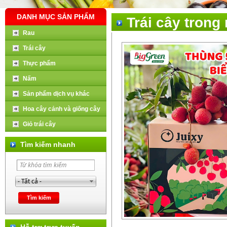
DANH MỤC SẢN PHẨM
Trái cây trong
Rau
Trái cây
Thực phẩm
Nấm
Sản phẩm dịch vụ khác
Hoa cây cảnh và giống cây
Giỏ trái cây
Tìm kiếm nhanh
Hỗ trợ trực tuyến