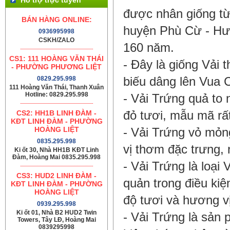
được nhân giống t
BÁN HÀNG ONLINE:
huyện Phù Cừ - Hưng
0936995998
CSKH/ZALO
160 năm.
CS1: 111 HOÀNG VĂN THÁI
- Đây là giống Vải 
- PHƯỜNG PHƯƠNG LIỆT
0829.295.998
biếu dâng lên Vua 
111 Hoàng Văn Thái, Thanh Xuân
Hotline: 0829.295.998
- Vải Trứng quả to
CS2: HH1B LINH ĐÀM -
đỏ tươi, mẫu mã rấ
KĐT LINH ĐÀM - PHƯỜNG
HOÀNG LIỆT
- Vải Trứng vỏ mỏng
0835.295.998
vị thơm đặc trưng, n
Ki ốt 30, Nhà HH1B KĐT Linh
Đàm, Hoàng Mai 0835.295.998
- Vải Trứng là loại 
CS3: HUD2 LINH ĐÀM -
quản trong điều ki
KĐT LINH ĐÀM - PHƯỜNG
HOÀNG LIỆT
độ tươi và hương vị
0939.295.998
Ki ốt 01, Nhà B2 HUD2 Twin
- Vải Trứng là sản
Towers, Tây LĐ, Hoàng Mai
0839295998