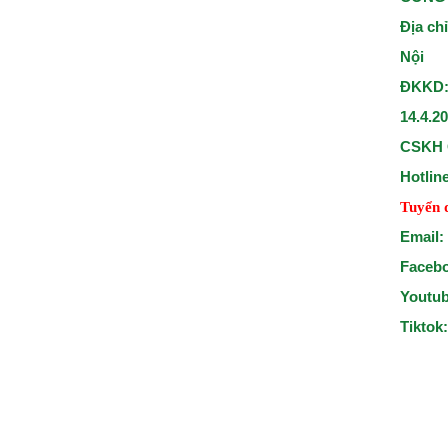
Địa ch
Nội
ĐKKD:
14.4.2
CSKH 
Hotlin
Tuyển 
Email:
Faceb
Youtu
Tiktok