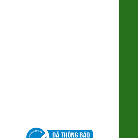
(SP001318)
7.500đ/100g
Trứng gà Thảo dược Hùng Mười
56.000đ/Hộp 10 quả
Bánh trung thu Đông Phương
(nhân TC 170g)
94.000đ/Cái