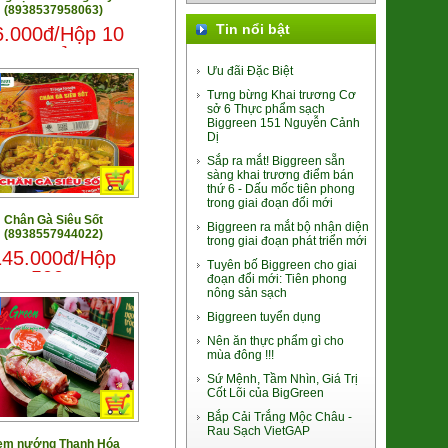
(8938537958063)
33.000đ/Gói
Tin nổi bật
6.000đ/Hộp 10
quả
Ưu đãi Đặc Biệt
Tưng bừng Khai trương Cơ
sở 6 Thực phẩm sạch
Biggreen 151 Nguyễn Cảnh
Dị
Sắp ra mắt! Biggreen sẵn
sàng khai trương điểm bán
Giò Tảo Chile Chay
thứ 6 - Dấu mốc tiên phong
trong giai đoạn đổi mới
60.000đ/Gói 200g
Chân Gà Siêu Sốt
Biggreen ra mắt bộ nhận diện
(8938557944022)
trong giai đoạn phát triển mới
145.000đ/Hộp
Tuyên bố Biggreen cho giai
500g
đoạn đổi mới: Tiên phong
nông sản sạch
Biggreen tuyển dụng
Nên ăn thực phẩm gì cho
mùa đông !!!
Long Nhãn ôm Sen Vinagri
Sứ Mệnh, Tầm Nhìn, Giá Trị
155.000đ/Hộp
Cốt Lõi của BigGreen
Bắp Cải Trắng Mộc Châu -
Rau Sạch VietGAP
em nướng Thanh Hóa