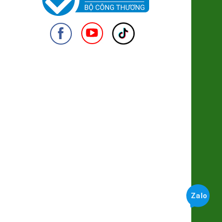
Giò Mít Chay
79.000đ/Gói 250g
950
Rong Sụn Geen Food
38.000đ/Túi 150g