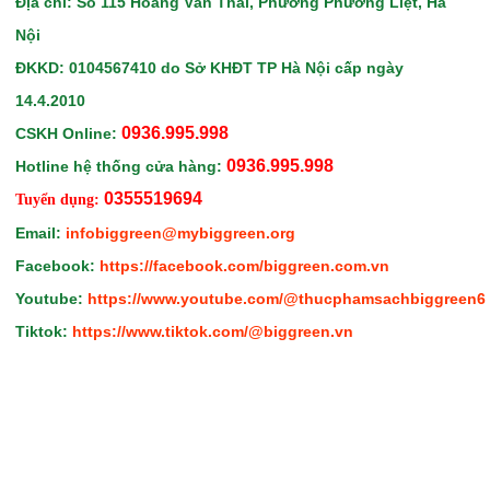
Địa chỉ: Số 115 Hoàng Văn Thái, Phường Phương Liệt, Hà
Nội
ĐKKD: 0104567410
do Sở KHĐT TP Hà Nội
cấp ngày
14.4.2010
0936.995.998
CSKH Online:
0936.995.998
Hotline hệ thống cửa hàng:
0355519694
Tuyển dụng:
Email:
infobiggreen@mybiggreen.org
Facebook:
https://facebook.com/biggreen.com.vn
Youtube:
https://www.youtube.com/@thucphamsachbiggreen6
Tiktok:
https://www.tiktok.com/@biggreen.vn