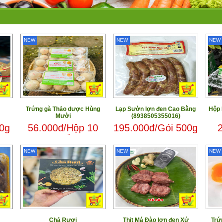
NEW
NEW
NEW
Trứng gà Thảo dược Hùng
Lạp Sườn lợn đen Cao Bằng
Hộp 
Mười
(8938505355016)
0g
56.000đ/Hộp 10
195.000đ/Gói 500g
quả
NEW
NEW
NEW
Chả Rươi
Thịt Má Đào lợn đen Xứ
Trứ