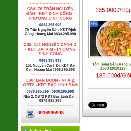
CS4: 79 TRẦN NGUYÊN
155.000đ/Hộ
ĐÁN - KĐT ĐỊNH CÔNG -
PHƯỜNG ĐỊNH CÔNG
NEW
0834.295.998
79 Trần Nguyên Đán, KĐT Định
Công, Hoàng Mai 0834.295.998
CS5: 151 NGUYỄN CẢNH DỊ
- KĐT ĐẠI KIM - PHƯỜNG
ĐỊNH CÔNG
0968.395.998
Tôm Sông Gâm Rang S
151 Nguyễn Cảnh Dị, KĐT Đại
250G (2610123)
Kim, Hoàng Mai 0968.395.998
135.000đ/Gói
CS6: BÁN BUÔN - NHÀ 2,
OBT2 - KĐT BẮC LINH ĐÀM
0979.985.399 - 0936.295.998
Nhà 2, OBT2 KĐT Bắc Linh Đàm,
0979.985.399
0936995998
Video clips