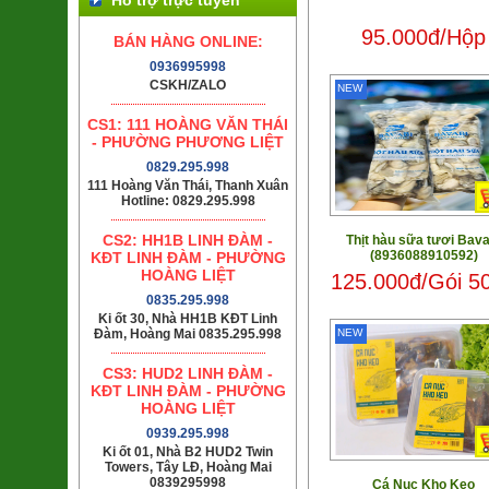
95.000đ/Hộp
BÁN HÀNG ONLINE:
0936995998
CSKH/ZALO
NEW
CS1: 111 HOÀNG VĂN THÁI
- PHƯỜNG PHƯƠNG LIỆT
0829.295.998
111 Hoàng Văn Thái, Thanh Xuân
Hotline: 0829.295.998
CS2: HH1B LINH ĐÀM -
Thịt hàu sữa tươi Bava
(8936088910592)
KĐT LINH ĐÀM - PHƯỜNG
HOÀNG LIỆT
125.000đ/Gói 5
0835.295.998
Ki ốt 30, Nhà HH1B KĐT Linh
Đàm, Hoàng Mai 0835.295.998
NEW
CS3: HUD2 LINH ĐÀM -
KĐT LINH ĐÀM - PHƯỜNG
HOÀNG LIỆT
0939.295.998
Ki ốt 01, Nhà B2 HUD2 Twin
Towers, Tây LĐ, Hoàng Mai
0839295998
Cá Nục Kho Keo