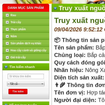
Truy xuất ngu
DANH MỤC SẢN PHẨM
Rau
Truy xuất ngu
Trái cây
09/04/2026 9:52:12
Thực phẩm
Nấm
📦
Thông tin sản 
Sản phẩm dịch vụ khác
Tên sản phẩm:
Bắp
Hoa cây cảnh và giống cây
Chủng loại:
Bắp cả
Giỏ trái cây
Quy cách đóng gói
Tìm kiếm nhanh
Nhãn hiệu:
Nông X
Diện tích sản xuất:
👨‍🌾
Thông tin đơn
Tên đơn vị:
Hợp tá
Người đại diện:
Tô 
Hỗ trợ trực tuyến