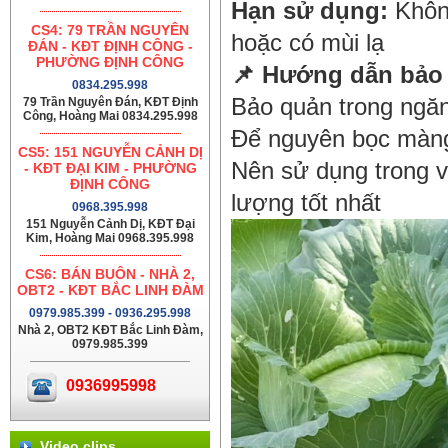
Hạn sử dụng:
Không
CS4: 79 TRẦN NGUYÊN
hoặc có mùi lạ
ĐÁN - KĐT ĐỊNH CÔNG -
PHƯỜNG ĐỊNH CÔNG
📌
Hướng dẫn bảo 
0834.295.998
Bảo quản trong ngăn
79 Trần Nguyên Đán, KĐT Định
Công, Hoàng Mai 0834.295.998
Để nguyên bọc màng 
CS5: 151 NGUYỄN CẢNH DỊ
Nên sử dụng trong v
- KĐT ĐẠI KIM - PHƯỜNG
ĐỊNH CÔNG
lượng tốt nhất
0968.395.998
151 Nguyễn Cảnh Dị, KĐT Đại
Kim, Hoàng Mai 0968.395.998
CS6: BÁN BUÔN - NHÀ 2,
OBT2 - KĐT BẮC LINH ĐÀM
0979.985.399 - 0936.295.998
Nhà 2, OBT2 KĐT Bắc Linh Đàm,
0979.985.399
0936995998
Video clips