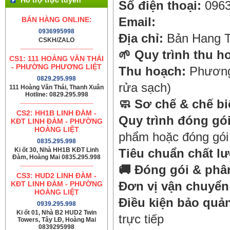
Số điện thoại:
0963
BÁN HÀNG ONLINE:
Email:
0936995998
Địa chỉ:
Bản Hang Tr
CSKH/ZALO
🌱
Quy trình thu h
CS1: 111 HOÀNG VĂN THÁI
- PHƯỜNG PHƯƠNG LIỆT
Thu hoạch:
Phương 
0829.295.998
rửa sạch)
111 Hoàng Văn Thái, Thanh Xuân
Hotline: 0829.295.998
🧼
Sơ chế & chế bi
CS2: HH1B LINH ĐÀM -
Quy trình đóng gói
KĐT LINH ĐÀM - PHƯỜNG
HOÀNG LIỆT
phẩm hoặc đóng gói 
0835.295.998
Ki ốt 30, Nhà HH1B KĐT Linh
Tiêu chuẩn chất l
Đàm, Hoàng Mai 0835.295.998
🚚
Đóng gói & phâ
CS3: HUD2 LINH ĐÀM -
KĐT LINH ĐÀM - PHƯỜNG
Đơn vị vận chuyển
HOÀNG LIỆT
Điều kiện bảo quả
0939.295.998
Ki ốt 01, Nhà B2 HUD2 Twin
trực tiếp
Towers, Tây LĐ, Hoàng Mai
0839295998