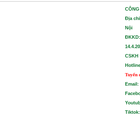
CÔNG 
Địa ch
Nội
ĐKKD:
14.4.2
CSKH 
Hotlin
Tuyển 
Email:
Faceb
Youtu
Tiktok