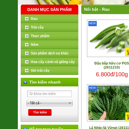
Nổi bật -
Rau
DANH MỤC SẢN PHẨM
Rau
NEW
Trái cây
Thực phẩm
Nấm
Sản phẩm dịch vụ khác
Hoa cây cảnh và giống cây
Đậu bắp hữu cơ PGS
(2611210)
Giỏ trái cây
6.800đ/100g
Tìm kiếm nhanh
NEW
Lá Nhíp (lá Vừng) (2611
Hỗ trợ trực tuyến