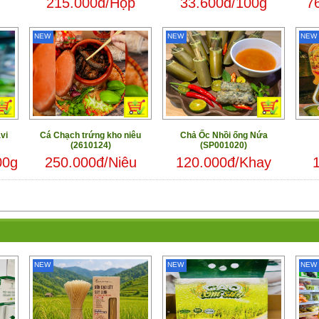
215.000đ/Hộp
33.600đ/100g
7
NEW
NEW
NEW
vi
Cá Chạch trứng kho niêu
Chả Ốc Nhồi ống Nứa
(2610124)
(SP001020)
00g
250.000đ/Niêu
120.000đ/Khay
NEW
NEW
NEW