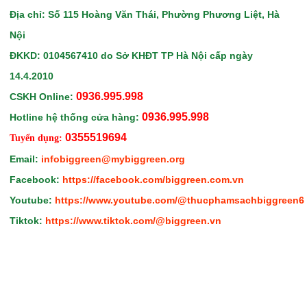
Địa chỉ: Số 115 Hoàng Văn Thái, Phường Phương Liệt, Hà
Nội
ĐKKD: 0104567410
do Sở KHĐT TP Hà Nội
cấp ngày
14.4.2010
0936.995.998
CSKH Online:
0936.995.998
Hotline hệ thống cửa hàng:
0355519694
Tuyển dụng:
Email:
infobiggreen@mybiggreen.org
Facebook:
https://facebook.com/biggreen.com.vn
Youtube:
https://www.youtube.com/@thucphamsachbiggreen6
Tiktok:
https://www.tiktok.com/@biggreen.vn