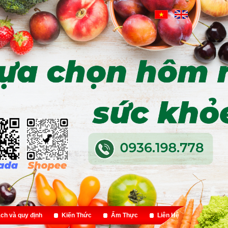
ch và quy định
Kiến Thức
Ẩm Thực
Liên Hệ