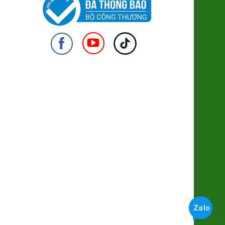
Đu Đủ ruột đỏ da xanh
7.500đ/100g
950
Đào Thiên Sơn Uno
435.000đ/Hộp