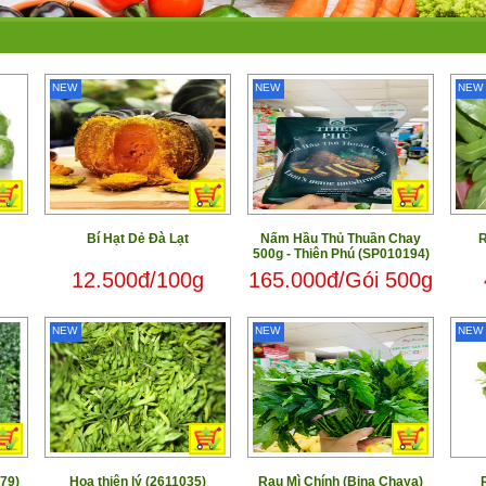
NEW
NEW
NEW
Bí Hạt Dẻ Đà Lạt
Nấm Hầu Thủ Thuần Chay
R
500g - Thiên Phú (SP010194)
12.500đ/100g
165.000đ/Gói 500g
NEW
NEW
NEW
179)
Hoa thiên lý (2611035)
Rau Mì Chính (Bina Chaya)