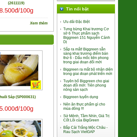
(2611119)
Tin nổi bật
8.500đ/100g
Ưu đãi Đặc Biệt
Xem thêm
Đào Thiên Sơn Uno
Tưng bừng Khai trương Cơ
435.000đ/Hộp
sở 6 Thực phẩm sạch
Biggreen 151 Nguyễn Cảnh
Dị
Sắp ra mắt! Biggreen sẵn
sàng khai trương điểm bán
thứ 6 - Dấu mốc tiên phong
trong giai đoạn đổi mới
Biggreen ra mắt bộ nhận diện
Bún Gạo Lứt sấy lạnh
trong giai đoạn phát triển mới
85.000đ/Hộp
Tuyên bố Biggreen cho giai
đoạn đổi mới: Tiên phong
nông sản sạch
huối Sáp (SP000631)
Biggreen tuyển dụng
Nên ăn thực phẩm gì cho
5.000đ/100g
mùa đông !!!
Sứ Mệnh, Tầm Nhìn, Giá Trị
Cốt Lõi của BigGreen
Mỳ Mug Nhật Bản
Bắp Cải Trắng Mộc Châu -
(4902105016091)
Rau Sạch VietGAP
75.000đ/Gói