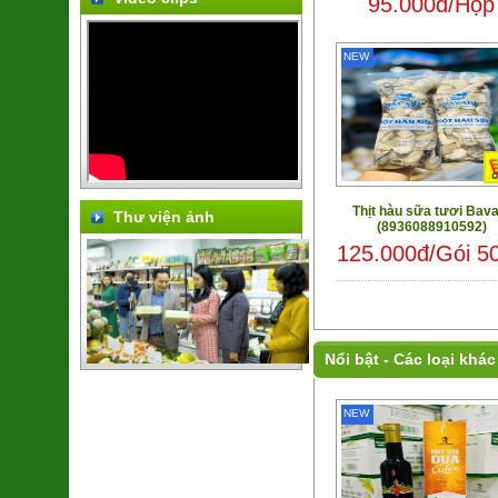
95.000đ/Hộp
NEW
Thịt hàu sữa tươi Bava
Thư viện ảnh
(8936088910592)
125.000đ/Gói 5
Nổi bật -
Các loại khác
NEW