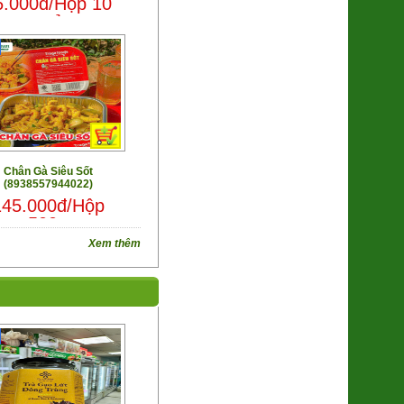
6.000đ/Hộp 10
178.000đ/Lọ
quả
Khế Chua (2612081)
5.500đ/100g
Chân Gà Siêu Sốt
(8938557944022)
145.000đ/Hộp
500g
Xem thêm
Cá Mòi kho nhừ
95.000đ/Hộp