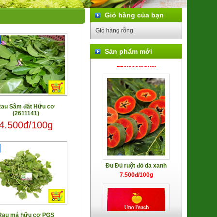
Giỏ hàng của bạn
Giỏ hàng rỗng
Mật Hoa Dừa lên men Cider
220.000đ/Chai
Sản phẩm mới
au Sâm đất Hữu cơ
(2611141)
4.500đ/100g
Đu Đủ ruột đỏ da xanh
7.500đ/100g
Rau má hữu cơ PGS