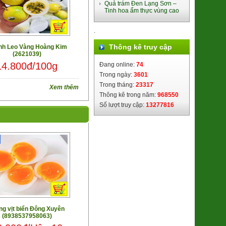
Quả trám Đen Lạng Sơn –
Tinh hoa ẩm thực vùng cao
.
Thông kê truy cập
h Leo Vàng Hoàng Kim
(2621039)
14.800đ/100g
Đang online:
74
Trong ngày:
3601
Trong tháng:
23317
Xem thêm
Thông kê trong năm:
968550
Gạo Cốm Sữa ST25 (Túi 5kg)
Số lượt truy cập:
13277816
(8936088071170)
340.000đ/Túi 5kg
ng vịt biển Đông Xuyên
(8938537958063)
Trà Gạo lứt Đông Trùng