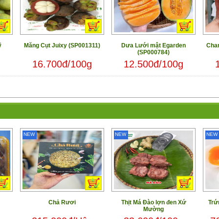
ỹ
Măng Cụt Juixy (SP001311)
Dưa Lưới mật Egarden
Chan
(SP000784)
16.700đ/100g
12.500đ/100g
NEW
NEW
NEW
Chả Rươi
Thịt Má Đào lợn đen Xứ
Trứ
Mường