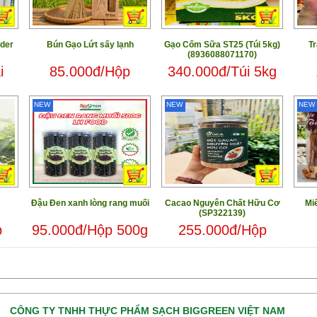
der
Bún Gạo Lứt sấy lạnh
Gạo Cốm Sữa ST25 (Túi 5kg)
Tr
(8936088071170)
i
85.000đ/Hộp
340.000đ/Túi 5kg
NEW
NEW
NEW
Đậu Đen xanh lòng rang muối
Cacao Nguyên Chất Hữu Cơ
Mi
(SP322139)
p
95.000đ/Hộp 500g
255.000đ/Hộp
CÔNG TY TNHH THỰC PHẨM SẠCH BIGGREEN VIỆT NAM