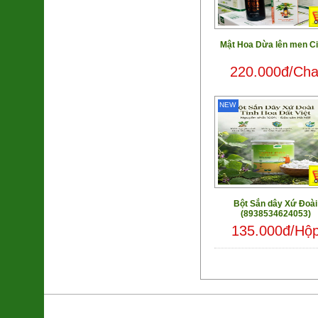
Mật Hoa Dừa lên men Ci
220.000đ/Cha
NEW
Bột Sắn dây Xứ Đoài
(8938534624053)
135.000đ/Hộ