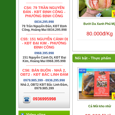
CS4: 79 TRẦN NGUYÊN
ĐÁN - KĐT ĐỊNH CÔNG -
PHƯỜNG ĐỊNH CÔNG
0834.295.998
Bưởi Da Xanh Phú M
79 Trần Nguyên Đán, KĐT Định
Công, Hoàng Mai 0834.295.998
80.000đ/Kg
CS5: 151 NGUYỄN CẢNH DỊ
- KĐT ĐẠI KIM - PHƯỜNG
ĐỊNH CÔNG
0968.395.998
151 Nguyễn Cảnh Dị, KĐT Đại
Nổi bật -
Thực phẩm
Kim, Hoàng Mai 0968.395.998
CS6: BÁN BUÔN - NHÀ 2,
NEW
OBT2 - KĐT BẮC LINH ĐÀM
0979.985.399 - 0936.295.998
Nhà 2, OBT2 KĐT Bắc Linh Đàm,
0979.985.399
0936995998
Cá Mòi kho nhừ
Video clips