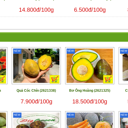
g
14.800đ/100g
6.500đ/100g
NEW
NEW
NEW
h
Quả Cóc Chín (2621338)
Bơ Ông Hoàng (2621325)
C
7.900đ/100g
18.500đ/100g
NEW
NEW
NEW