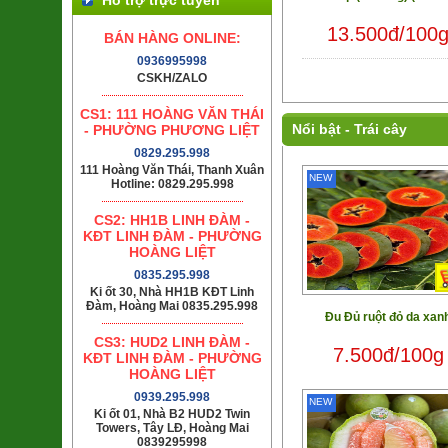
13.500đ/100
BÁN HÀNG ONLINE:
0936995998
CSKH/ZALO
CS1: 111 HOÀNG VĂN THÁI
Nổi bật -
Trái cây
- PHƯỜNG PHƯƠNG LIỆT
0829.295.998
111 Hoàng Văn Thái, Thanh Xuân
NEW
Hotline: 0829.295.998
CS2: HH1B LINH ĐÀM -
KĐT LINH ĐÀM - PHƯỜNG
HOÀNG LIỆT
0835.295.998
Ki ốt 30, Nhà HH1B KĐT Linh
Đàm, Hoàng Mai 0835.295.998
Đu Đủ ruột đỏ da xan
CS3: HUD2 LINH ĐÀM -
7.500đ/100g
KĐT LINH ĐÀM - PHƯỜNG
HOÀNG LIỆT
0939.295.998
NEW
Ki ốt 01, Nhà B2 HUD2 Twin
Towers, Tây LĐ, Hoàng Mai
0839295998