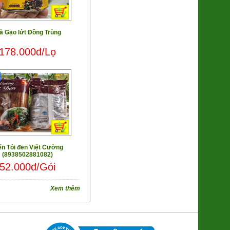
à Gạo lứt Đông Trùng
Nấm Đùi Gà Hữu cơ
178.000đ/Lọ
38.000đ/Khay
ến Tỏi đen Việt Cường
(8938502881082)
Mật Hoa Dừa lên men Cider
52.000đ/Gói
220.000đ/Chai
Xem thêm