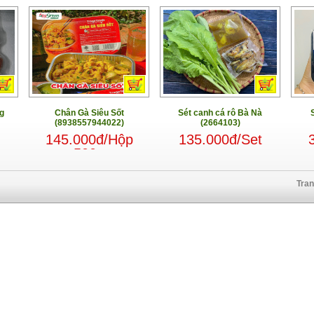
g
Chân Gà Siêu Sốt
Sét canh cá rô Bà Nà
(8938557944022)
(2664103)
145.000đ/Hộp
135.000đ/Set
500g
Tra