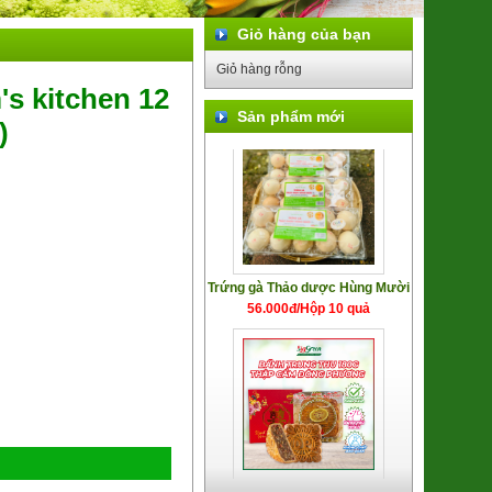
Khoai Lang Mật Đà Lạt Xuất khẩu
Giỏ hàng của bạn
(SP001318)
7.500đ/100g
Giỏ hàng rỗng
s kitchen 12
Sản phẩm mới
)
Trứng gà Thảo dược Hùng Mười
56.000đ/Hộp 10 quả
Bánh trung thu Đông Phương
(nhân TC 170g)