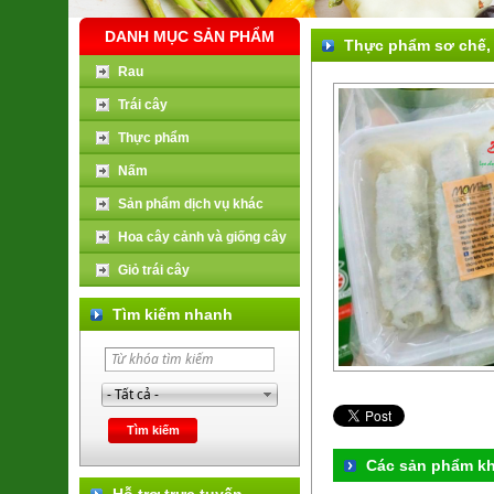
DANH MỤC SẢN PHẨM
Thực phẩm sơ chế,
Rau
Trái cây
Thực phẩm
Nấm
Sản phẩm dịch vụ khác
Hoa cây cảnh và giống cây
Giỏ trái cây
Tìm kiếm nhanh
Các sản phẩm k
Hỗ trợ trực tuyến