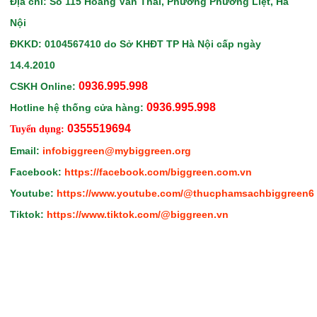
Địa chỉ: Số 115 Hoàng Văn Thái, Phường Phương Liệt, Hà
Nội
ĐKKD: 0104567410
do Sở KHĐT TP Hà Nội
cấp ngày
14.4.2010
0936.995.998
CSKH Online:
0936.995.998
Hotline hệ thống cửa hàng:
0355519694
Tuyển dụng:
Email:
infobiggreen@mybiggreen.org
Facebook:
https://facebook.com/biggreen.com.vn
Youtube:
https://www.youtube.com/@thucphamsachbiggreen6
Tiktok:
https://www.tiktok.com/@biggreen.vn