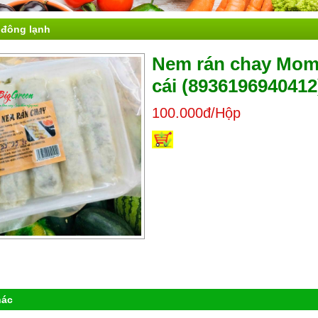
 đông lạnh
Nem rán chay Mom'
cái (8936196940412
100.000đ/Hộp
hác