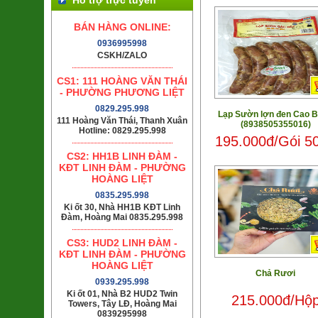
BÁN HÀNG ONLINE:
0936995998
CSKH/ZALO
CS1: 111 HOÀNG VĂN THÁI
- PHƯỜNG PHƯƠNG LIỆT
0829.295.998
Lạp Sườn lợn đen Cao 
111 Hoàng Văn Thái, Thanh Xuân
(8938505355016)
Hotline: 0829.295.998
195.000đ/Gói 5
CS2: HH1B LINH ĐÀM -
KĐT LINH ĐÀM - PHƯỜNG
HOÀNG LIỆT
0835.295.998
Ki ốt 30, Nhà HH1B KĐT Linh
Đàm, Hoàng Mai 0835.295.998
CS3: HUD2 LINH ĐÀM -
KĐT LINH ĐÀM - PHƯỜNG
HOÀNG LIỆT
Chả Rươi
0939.295.998
Ki ốt 01, Nhà B2 HUD2 Twin
215.000đ/Hộ
Towers, Tây LĐ, Hoàng Mai
0839295998