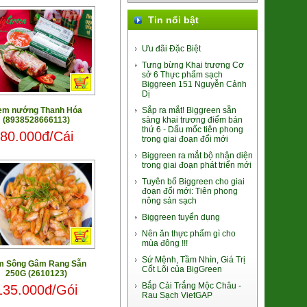
94.000đ/Cái
Tin nổi bật
Ưu đãi Đặc Biệt
Tưng bừng Khai trương Cơ
sở 6 Thực phẩm sạch
Biggreen 151 Nguyễn Cảnh
Dị
em nướng Thanh Hóa
Sắp ra mắt! Biggreen sẵn
(8938528666113)
sàng khai trương điểm bán
Lá Giang Khô Bình Định
thứ 6 - Dấu mốc tiên phong
80.000đ/Cái
(SP010245)
trong giai đoạn đổi mới
39.000đ/Hộp
Biggreen ra mắt bộ nhận diện
trong giai đoạn phát triển mới
Tuyên bố Biggreen cho giai
đoạn đổi mới: Tiên phong
nông sản sạch
Biggreen tuyển dụng
Nên ăn thực phẩm gì cho
Súp lơ xanh Baby Đà Lạt
mùa đông !!!
(2611048)
Sứ Mệnh, Tầm Nhìn, Giá Trị
m Sông Gâm Rang Sẵn
9.000đ/100g
Cốt Lõi của BigGreen
250G (2610123)
Bắp Cải Trắng Mộc Châu -
135.000đ/Gói
Rau Sạch VietGAP